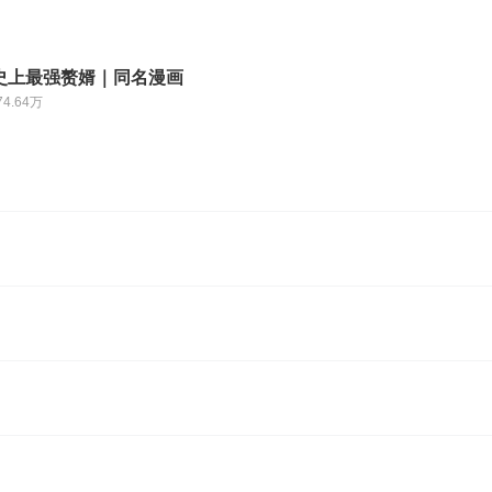
史上最强赘婿｜同名漫画
74.64万