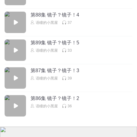
回复
2024-05-25
1
第88集 镜子？镜子！4
代名词xz
语瞳的小黑屋
37
口误有点多
回复
2023-01-21
1
第89集 镜子？镜子！5
情商超低的人
语瞳的小黑屋
33
说实话，虽然你喜欢砸吧嘴，虽然你老是说错句子，但是我
还是很喜欢听你说鬼故事，觉得很真实，也很贴近现实😂😂
第87集 镜子？镜子！3
😂😂🙏🙏🙏🙏👍👍👍👍
语瞳的小黑屋
39
回复
2022-02-22
1
元气十一
第86集 镜子？镜子！2
我们家这边就是有两个电梯，一个有镜子的，一个没镜子
语瞳的小黑屋
36
的，有镜子的那个电梯晚上基本上没开过。都是开的没镜子
的电梯，我也不知道为什么
回复
2019-01-03
1