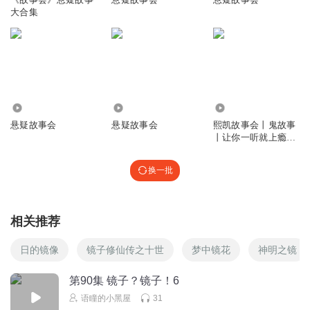
睡觉💤💤💤💤💤💤
大合集
回复
2017-07-10
3
BlackPlankton
我家有 我经常这么看
回复
2017-01-09
3
593
1.83万
4.60万
悬疑故事会
悬疑故事会
熙凯故事会丨鬼故事
瑶琳仙子
丨让你一听就上瘾的
故事会丨
刚准备起来照镜子
换一批
回复
2020-12-05
2
娜妮兔贼
相关推荐
主播大大能别吧唧嘴么。。。
回复
2020-07-03
2
日的镜像
镜子修仙传之十世
梦中镜花
神明之镜
潇湘妃子Emily
第90集 镜子？镜子！6
我是不可以没镜子的，我喜欢照镜子
语瞳的小黑屋
31