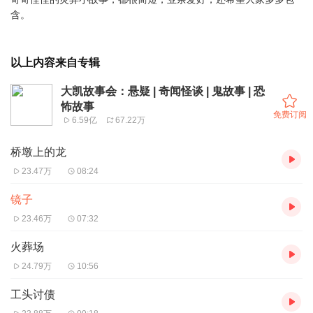
含。
以上内容来自专辑
大凯故事会：悬疑 | 奇闻怪谈 | 鬼故事 | 恐
怖故事
免费订阅
6.59亿
67.22万
桥墩上的龙
23.47万
08:24
镜子
23.46万
07:32
火葬场
24.79万
10:56
工头讨债