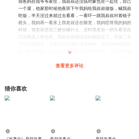
我爸妈在我爷爷家住，我叔叔还没搞对象也在一起住，自己
一个屋，他家那时候他夜班下午我妈给我叔叔做饭，喊我叔
吃饭，半天没过来就过去看看，一看吓一跳我叔叔对着镜子
梳头，我妈再一看床上我老叔还在睡觉，我妈哎呀我的妈的
时候，我老叔还说三嫂你喊什么，这时我老叔一回头看见自
己还躺床上睡觉呢，我老叔就很淡定的躺回去了，等第二天
下班问我老叔，我老叔说正睡的迷迷糊糊，突然听你喊我吃
饭一恍就起床，以为自己不赶趟了就连忙梳头，你进来才知
道真的自己没起来就躺回去了，问他害怕不，他说也害怕但
是害怕能怎样
查看更多评论
回复
2023-12-27
3
猜你喜欢
宇智波陈良宇
老人们常说有些东西。我们是不能乱碰的或者说。你们去哪
里玩？不要去乱捡东西
回复
2021-02-06
3
乐乐喜欢听书
161.93万
837
2049
支持支持支持支持支持，好听好听好听好听好听好听，听着
《故事会》悬疑故事
悬疑故事会
悬疑故事会