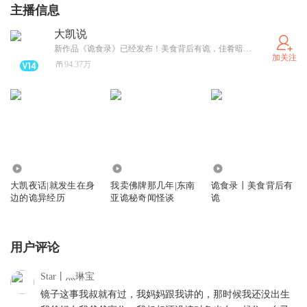
主播信息
大凯说
新作品《诡食录》已经发布！美食背后有诡，佳肴暗藏杀机
加关注
94.37万
2996.51万
1183.06万
25.46万
大凯夜话|就发生在身
我卖佛牌那几年|东南
诡食录丨美食背后有
边的诡异经历
亚诡秘奇闻怪谈
诡
用户评论
Star丨灬琳宝
镜子这事我叔就有过，我妈妈跟我讲的，那时候我还没出生