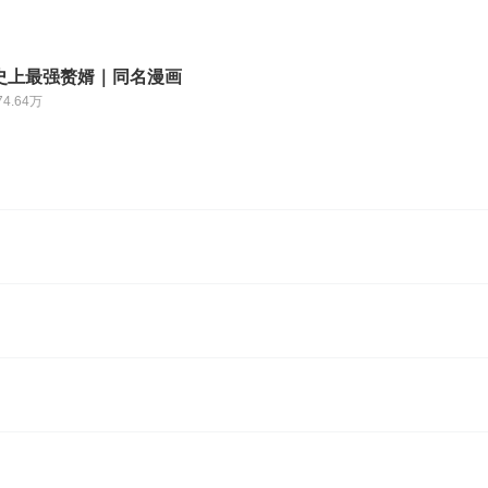
史上最强赘婿｜同名漫画
74.64万