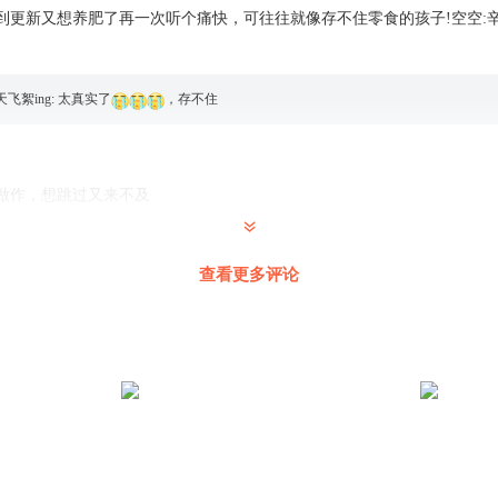
到更新又想养肥了再一次听个痛快，可往往就像存不住零食的孩子!空空:辛
天飞絮ing
:
太真实了
，存不住
做作，想跳过又来不及
查看更多评论
hirly11
:
我就喜欢这么做作的哈哈哈
？
汪胜先_ca
:
有种功能叫跳过开头。