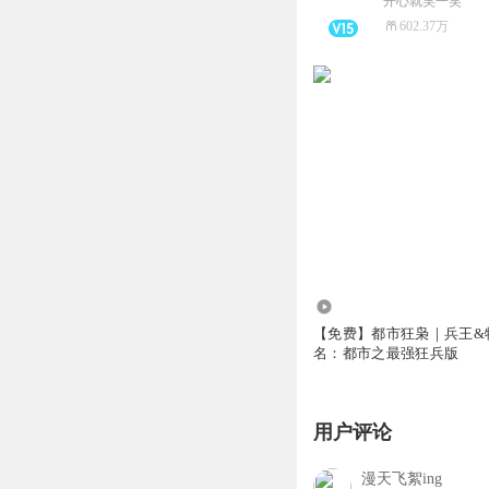
开心就笑一笑
602.37万
6.20亿
【免费】都市狂枭｜兵王&
名：都市之最强狂兵版
用户评论
漫天飞絮ing