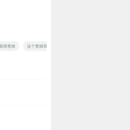
4
最狠赘婿
这个赘婿我不要
超强赘婿系统
帝君赘婿
6
5