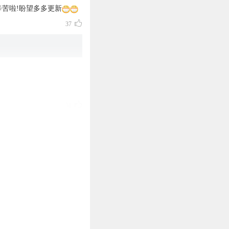
苦啦!盼望多多更新
37
31
12