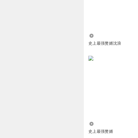
小宁x
这小说应该叫《赘
回复
2019-12-12
768
A微笑的弧度
史上最强赘婿沈浪
我喜欢这剧情，但
回复
2021-04-11
泽沐_
回复 @
A微笑
每一天都更好_rc
比较喜欢，好听
回复
2020-05-12
叶子奶
2012
额，不是我
史上最强赘婿
回复
2019-04-14