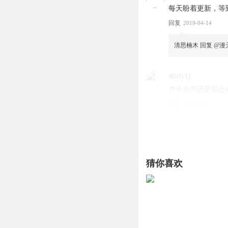
每天盼着更新，等
回复
2019-04-14
清思楠木
回复 @
漫
shirly11
片头女声还是那么
回复
2019-08-11
路克塔吼戈
回复 @
s
汪胜先_ca
猜你喜欢
每集说一遍有意思
回复
2019-04-14
彼岸9527H
回复 @