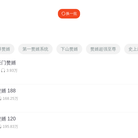
换一批
的书，之所以第一是因为装的同时还有点逻辑性，也就是让人信服的装。
 @
月池薰酱
:
有李七夜装的湿滑吗？
尊赘婿
第一赘婿系统
下山赘婿
赘婿超强至尊
史上
豪门赘婿
美女都让幻樱空带歪了
3.93万
婿 188
168.25万
记人名
婿 120
 @
尼古拉斯杨桑
:
这些都是些小人物，不用记，你就记得他们都会完蛋就行
195.83万