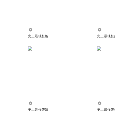
婿的生死簿》
79.58万
4003
史上最强赘婿
史上最强赘
是主播团队真心不行。参考下一种侃侃，喜道公子的作品，剧情平庸，但
的弧度
:
不喜勿扰 勿喷 可以听你自己喜欢的去
3006
79.70万
史上最强赘婿
史上最强赘