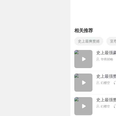
月池薰酱
我见过的装b第一
回复
2021-05-05
相关推荐
千年湖北第一帅
回复
史上最爽赘婿
至
90091414
史上最强
靠！好好的两个大
华商韬略
回复
2021-02-16
史上最强赘
尼古拉斯杨桑
幻樱空
这个书最烧脑的是
回复
2020-04-03
史上最强赘
听友210898436
回复
幻樱空