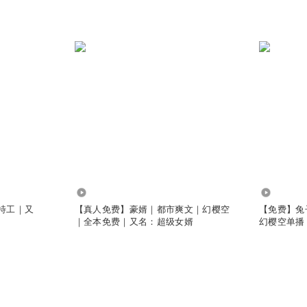
5674.68万
15.12万
特工｜又
【真人免费】豪婿｜都市爽文｜幻樱空
【免费】兔子必
｜全本免费｜又名：超级女婿
幻樱空单播