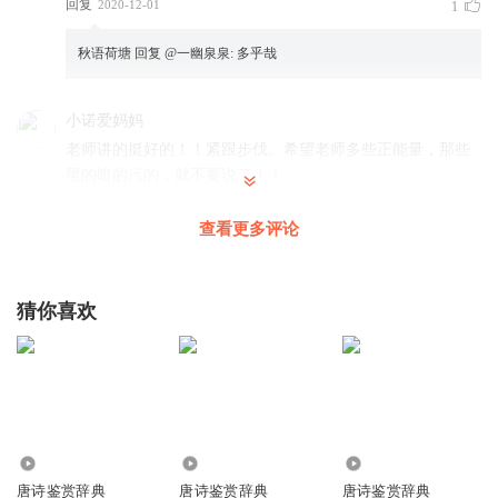
回复
2020-12-01
1
秋语荷塘
回复 @
一幽泉泉
:
多乎哉
小诺爱妈妈
老师讲的挺好的！！紧跟步伐。希望老师多些正能量，那些
黑的暗的污的，就不要说了！！
回复
2018-12-24
0
查看更多评论
秋语荷塘
回复 @
小诺爱妈妈
:
唉
猜你喜欢
听友251253397
感觉怎么与康老师讲的不一样啊
回复
2021-01-07
1
秋语荷塘
回复 @
听友251253397
:
啊
1197
7549
4476
唐诗鉴赏辞典
唐诗鉴赏辞典
唐诗鉴赏辞典