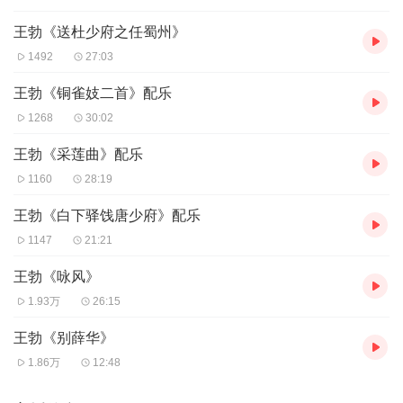
王勃《送杜少府之任蜀州》
1492
27:03
王勃《铜雀妓二首》配乐
1268
30:02
王勃《采莲曲》配乐
1160
28:19
王勃《白下驿饯唐少府》配乐
1147
21:21
王勃《咏风》
1.93万
26:15
王勃《别薛华》
1.86万
12:48