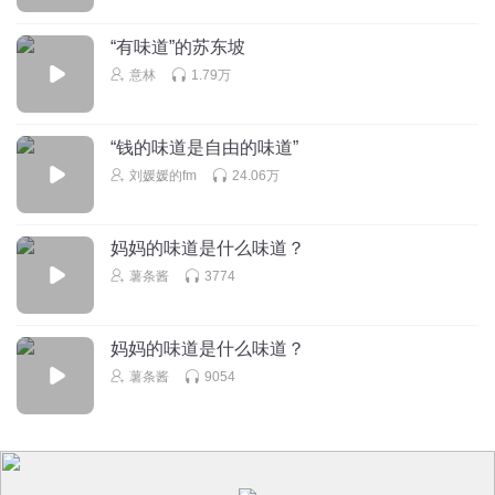
“有味道”的苏东坡
清风爱读书
意林
1.79万
老师这个音频没排序吗？
回复
2020-03-17
1
“钱的味道是自由的味道”
秋语荷塘
回复 @
清风爱读书
:
排着呢啊
刘媛媛的fm
24.06万
何康林
妈妈的味道是什么味道？
中国古典音乐
薯条酱
3774
回复
2019-05-24
0
秋语荷塘
回复 @
何康林
:
是啊
妈妈的味道是什么味道？
薯条酱
9054
祯艾阁
“一脑门的模棱两可”变异为“一肚子的不合时宜”
回复
2019-05-06
2