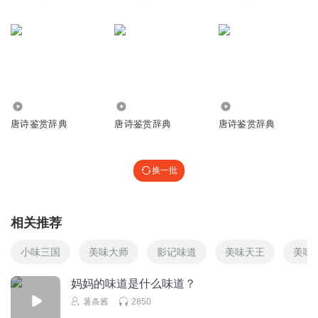
Erxia
这个排序有点随意了吧？
回复
2020-09-15
1
秋语荷塘
回复 @
Erxia
:
什么排序？
3.32万
3481
3.61万
听友199535649
唐诗鉴赏辞典
唐诗鉴赏辞典
唐诗鉴赏辞典
老师讲解的透彻，有水平，背景音乐声音大小合适。声音张
驰有度，大人孩子都爱听
回复
2022-01-04
换一批
0
秋语荷塘
回复 @
听友199535649
:
谢谢朋友夸我
相关推荐
Erxia
小味三国
美味大师
影记味道
美味天王
美味
这个好像是讲过了。
回复
妈妈的味道是什么味道？
2020-09-15
0
薯条酱
2850
秋语荷塘
回复 @
Erxia
:
是吗