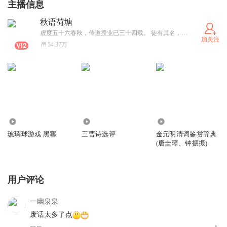
主播信息
秋语荷塘
虚度五十六春秋，传道授业已三十四载。 徒有其名，但自强不息的精神至死秉持。 不愿与不齿之人宣战。受到误解多多，承受压力多多，淡然一笑，只当是过眼云烟。 喜欢独处，公平交往，说真话，讲实情，坚信世上好人多！ 崇拜辛弃疾一人，只为他是真正的文武集于一身而不只是擂动战鼓摇旗呐喊的一类。 优缺点皆突出，自己喜欢跟自己叫板。理想是有生之年骑车跑够十万公里。 自豪的事情是妻贤子孝，自己的个性很容易得到他们的理解和原谅。每日笑声常伴，此生所图，莫过于此。 坚信自己以后的文字会更精彩！我的公众号:秋语荷塘
加关注
54.37万
207
6319
2.07万
玻璃球游戏 黑塞
三曹诗选评
金元明清词鉴赏辞典
(唐圭璋、钟振振)
用户评论
一幽泉泉
废话太多了点