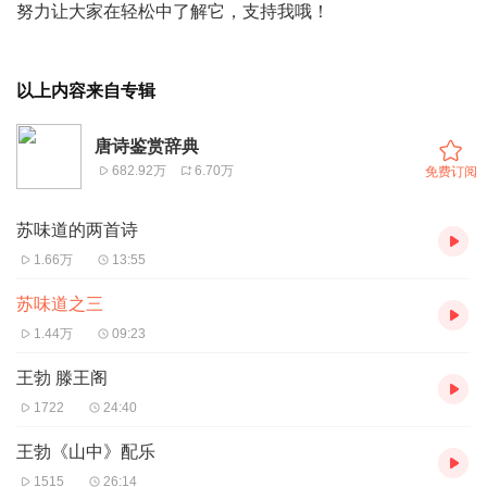
努力让大家在轻松中了解它，支持我哦！
以上内容来自专辑
唐诗鉴赏辞典
682.92万
6.70万
免费订阅
苏味道的两首诗
1.66万
13:55
苏味道之三
1.44万
09:23
王勃 滕王阁
1722
24:40
王勃《山中》配乐
1515
26:14