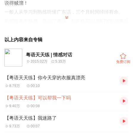
说得贼溜！
一般人从学习到熟练听懂广东话，三个月时间绰绰有余。
所谓技多不压身，学会了粤语，你不仅可以在KTV歌房飙几
首粤语歌秒杀全场，还可以在诗词大会上用粤语朗诵古诗词
赢得满堂喝彩！
以上内容来自专辑
快来一起开启粤语学习之旅吧！
粤语天天练 | 情感对话
每天挤需三番钟，里造会肝我一样，牛利说粤语！
2015.02万
5.35万
免费订阅
【粤语天天练】你今天穿的衣服真漂亮
8.79万
00:10
【粤语天天练】可以帮我一下吗
9.40万
00:08
【粤语天天练】我迷路了
9.73万
00:07