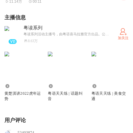
11.14万
00:11
主播信息
粤读系列
粤读系列活动主播号，由粤语喜马拉雅官方出品。公众号：粤语制造；服务号：非凡读书会
加关注
8.63万
6048
31.53万
210.26万
黄楚淇讲2022虎年运
粤语天天练 | 话题纠
粤语天天练 | 美食交
势
音
通
用户评论
52403874