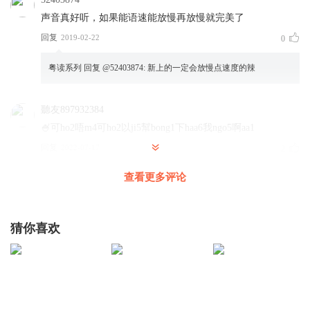
声音真好听，如果能语速能放慢再放慢就完美了
回复
2019-02-22
0
粤读系列
回复 @
52403874
:
新上的一定会放慢点速度的辣
聽友897932384
🍧可ho2唔m4可ho2以ji5幫bong1下haa6我ngo5啊aa1
回复
2022-07-17
2
查看更多评论
愛讀書的兔兔
可唔可以幫下我啊
回复
2019-05-20
2
猜你喜欢