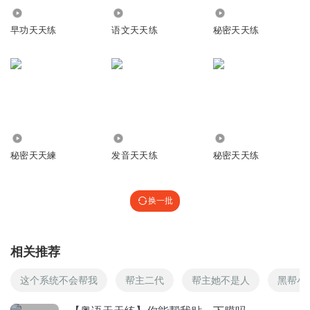
9.45万
4027
3912
早功天天练
语文天天练
秘密天天练
1.94万
12.91万
419
秘密天天練
发音天天练
秘密天天练
换一批
相关推荐
这个系统不会帮我
帮主二代
帮主她不是人
黑帮小