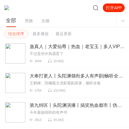
打开APP
全部
男频
女频
综合排序
最多播放
最近更新
蛊真人｜大爱仙尊｜热血｜老宝玉｜多人VIP免费有声剧
不过是些许风霜罢了
3434
19.05亿
大奉打更人丨头陀渊领衔多人有声剧|畅听全集|王鹤棣、田曦薇主演影视剧原著|卖报小郎君
王鹤棣、田曦薇主演影视剧原著，畅听全集
1754
110.59亿
第九特区丨头陀渊演播丨搞笑热血都市丨伪戒丨VIP免费多人有声剧
今年最值得听的有声书
2813
44.34亿