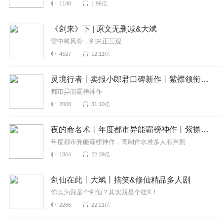
1148
1.96亿
《剑来》下 | 原文无删减&大斌
雪中树风骨，剑来正三观
4527
12.11亿
灵境行者丨卖报小郎君口碑新作丨紫襟领衔多人有声剧
都市异能霸榜神作
2008
31.10亿
夜的命名术丨年度都市异能霸榜神作丨紫襟领衔有声剧
年度都市异能霸榜神作，高制作水准多人有声剧
1864
22.39亿
剑仙在此丨大斌丨搞笑&修仙精品多人剧
你以为我是个剑仙？其实我是个挂X！
2266
22.21亿