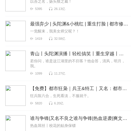
以吾之名，扬头狼之威！
5395
26.13亿
最强弃少 | 头陀渊&小桃红 | 重生打脸 | 都市修真
一觉醒来，我美女师父呢？！
1419
32.58亿
青山丨头陀渊演播丨轻松搞笑丨重生穿越丨古代权谋丨VIP免费 | 多人有声剧
若你问，谁是这江湖里的不归客？他会答，清风，明月，
我。
1099
11.27亿
【免费】都市狂枭｜兵王&特工｜又名：都市之最强狂兵版
狂兵陈六合，生死看淡，不服就干。
5820
6.20亿
谁与争锋|又名不良之谁与争锋|热血逆袭|爽文爆笑|会员免费
热血屌丝丨校花的贴身保镖