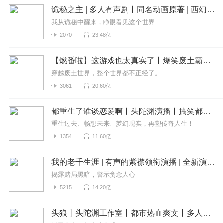
诡秘之主 | 多人有声剧丨同名动画原著 | 西幻克苏鲁 | 乌贼作品
我从诡秘中醒来，睁眼看见这个世界
2070
23.48亿
【燃番啦】这游戏也太真实了丨爆笑废土霸榜神作丨紫襟剧社制作
穿越废土世界，整个世界都不正经了。
3061
20.60亿
都重生了谁谈恋爱啊丨头陀渊演播丨搞笑都市丨穿越重生丨VIP免费 | 精品 | 多人有声剧
重生过去、畅想未来、梦幻现实，再塑传奇人生！
1354
11.60亿
我的老千生涯 | 有声的紫襟领衔演播 | 全新演绎多人有声剧 | VIP免费
揭露赌局黑暗，警示贪念人心
5215
14.20亿
头狼丨头陀渊工作室丨都市热血爽文丨多人有声剧