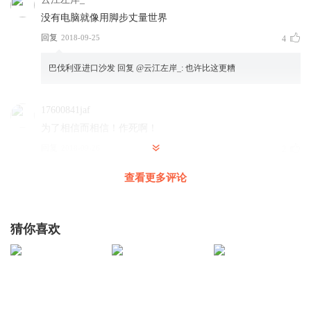
没有电脑就像用脚步丈量世界
回复
2018-09-25
4
巴伐利亚进口沙发
回复 @
云江左岸_
:
也许比这更糟
17600841jaf
为了相信而相信！作死啊！
回复
2018-09-26
2
查看更多评论
Harryjd
黎曼猜想是不是被证实了？这几天的事吗？
回复
2018-09-26
1
猜你喜欢
杨浦苦菜花
完全听不明白
回复
2018-09-26
1