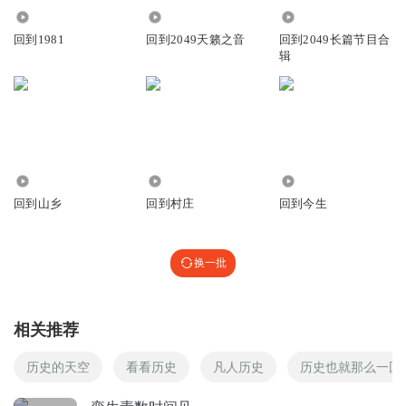
轻纸
回复 @
杨浦苦菜花
:
没听懂得就当懂了。
1.74万
1.72万
760.97万
回到1981
回到2049天籁之音
回到2049长篇节目合
辑
每天必听2049刘司机
刘司机 赞赞赞
回复
2018-09-25
1
挺杨
51
55
1946
老刘讲讲海市蜃楼吧😄
回到山乡
回到村庄
回到今生
回复
2018-09-26
1
我的余生皆假期
换一批
素数，又称质数
回复
2018-09-26
1
相关推荐
陈俊_0i
历史的天空
看看历史
凡人历史
历史也就那么一回
强大的刘院长和他背后的团队。1000期的坚持。
回复
2018-09-26
1