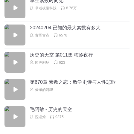
孪生素数时间见
卓老板聊科技
8.76万
糖糖月亮
Fetmat小定理：对于素数P和与P互质的整数a，有a的P－1次
方减1是P的倍数
20240204 已知的最大素数有多大
回复
古哥古点
6578
2018-09-25
1
历史的天空 第011集 梅岭夜行
闻声剧场
623
第670章 素数之恋：数学史诗与人性悲歌
偷懒的河狸
毛阿敏 - 历史的天空
悦读烩
9375