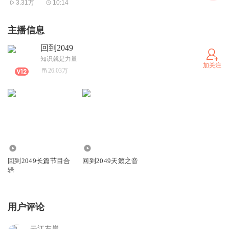
3.31万
10:14
主播信息
回到2049
知识就是力量
加关注
26.03万
760.97万
1.72万
回到2049长篇节目合
回到2049天籁之音
辑
用户评论
云江左岸_