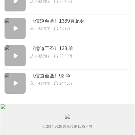
小镇的猫
26.43万
挥毫江湖
《儒道至圣》1339真龙令
小镇的猫
4.63万
回复
2015-12-24
0
小镇的猫
《儒道至圣》128.羊
?谢谢老板~昨天状态不太好…所以录的少了点…
小镇的猫
22.99万
回复
2015-12-15
0
《儒道至圣》92.争
小镇的猫
24.45万
© 2014-
2026
喜马拉雅 版权所有