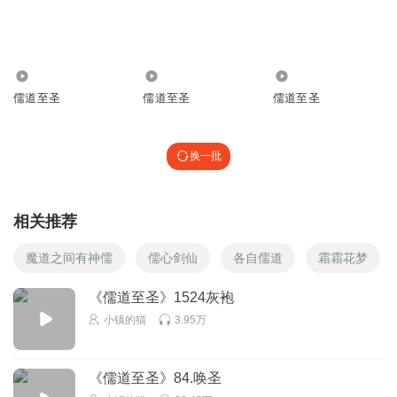
回复
2024-07-14
0
1848
1390
969
老書蟲書荒中
儒道至圣
儒道至圣
儒道至圣
片尾有時都不太一樣，有點麻煩需要一直調整
回复
2024-01-22
0
换一批
孩子哭女人叫男人吼
叹气叹气叹气叹气叹气叹气叹气叹气叹气叹气叹气叹气叹气
叹气叹气叹气叹气叹气叹气叹气叹气叹气叹气叹气叹气叹气
相关推荐
叹气叹气叹气叹气叹气叹气叹气叹气叹气叹气叹气叹气叹气
叹气叹气叹气叹气叹气叹气叹气叹气叹气叹气叹气叹气叹气
魔道之间有神儒
儒心剑仙
各自儒道
霜霜花梦
叹气叹气叹气叹气叹气叹气叹气叹气叹气叹气叹气叹气
《儒道至圣》1524灰袍
回复
2020-12-23
0
小镇的猫
3.95万
大成子DaChengZi
…………
《儒道至圣》84.唤圣
回复
2016-03-27
0