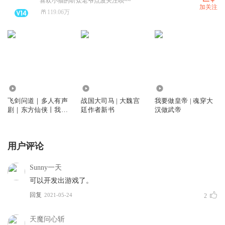
喜欢小猫的听众老爷点波关注呗~~
加关注
119.06万
1638.20万
138.59万
1951.32万
飞剑问道｜多人有声
战国大司马 | 大魏宫
我要做皇帝 | 魂穿大
剧｜东方仙侠丨我吃
廷作者新书
汉做武帝
西红柿力作
用户评论
Sunny一天
可以开发出游戏了。
回复
2021-05-24
2
天魔问心斩