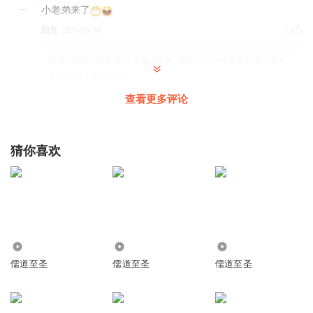
小老弟来了
回复
2021-05-10
2
听友392241517
回复 @
天魔问心斩
:
现在一口一个前辈叫着，再次
见面却要人家叫你哥
查看更多评论
99962786
每次下副本都很啰嗦，
猜你喜欢
回复
2018-04-02
2
1874Dm
这副本还得说多少集啊
回复
2023-08-13
0
6995
3361
3262
鈺釹鋘鑵
回复 @
1874Dm
:
将近100集
儒道至圣
儒道至圣
儒道至圣
1875302kuzo