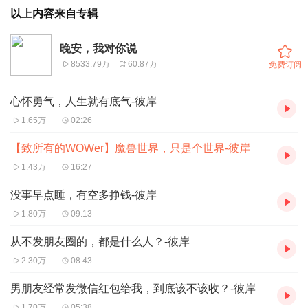
以上内容来自专辑
晚安，我对你说
8533.79万
60.87万
免费订阅
心怀勇气，人生就有底气-彼岸
1.65万
02:26
【致所有的WOWer】魔兽世界，只是个世界-彼岸
1.43万
16:27
没事早点睡，有空多挣钱-彼岸
1.80万
09:13
从不发朋友圈的，都是什么人？-彼岸
2.30万
08:43
男朋友经常发微信红包给我，到底该不该收？-彼岸
1.70万
05:38