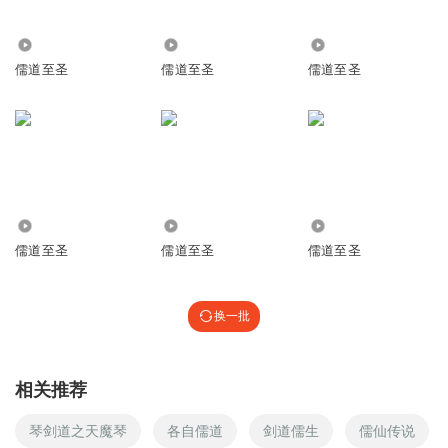
老衲不是吃素嘀
这是狐狸还是猫啊
1848
9.51万
6995
回复
2020-05-26
2
儒道至圣
儒道至圣
儒道至圣
笙歌绝丶艳
回复 @
老衲不是吃素嘀
:
是嘤嘤怪！
牧长庚
这小说也太憋屈了，从头到尾被各色人和妖打压
回复
3361
1.76万
1390
2025-01-28
3
儒道至圣
儒道至圣
儒道至圣
Ah5562
我有6指魔琴卖你
换一批
回复
2016-04-27
2
天卍殇
回复 @
Ah5562
:
天魔琴 怎么样
相关推荐
琴剑道之天魔琴
各自儒道
剑道儒生
儒仙传说
愉悦_yu