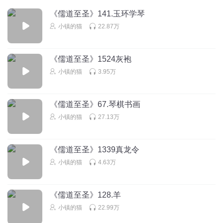
雷家覆灭的开始
《儒道至圣》141.玉环学琴
回复
2022-06-18
2
小镇的猫
22.87万
小黑_dte
男主好温柔，感动啊;主播讲得很生动，点个赞！
《儒道至圣》1524灰袍
回复
2019-10-09
2
小镇的猫
3.95万
99962786
《儒道至圣》67.琴棋书画
作者懂兽语吗？一直好像说好像说，作者不会是兽类吧
小镇的猫
27.13万
回复
2018-03-31
2
东山居士
回复 @
99962786
:
现在，嘤嘤已经很少了
《儒道至圣》1339真龙令
小镇的猫
4.63万
蛇年大吉健康平安
关键是这主播不给力，写琴又不插曲…下头男
《儒道至圣》128.羊
回复
2023-12-30
1
小镇的猫
22.99万