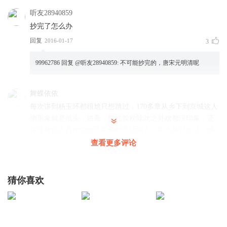
听友28940859
抄完了怎么办
回复
2016-01-17
3
99962786
回复 @
听友28940859
:
不可能抄完的，唐宋元明清呢
舞蝶依依
每次讲到杨玉环都很尬只想跳过，170多章从乡下到京城这人
物形象就是低头，娇羞，脸红脸粉除此之外啥都没印象，还
有这样的人真能凭自己在穷时养活两人，在市井讨生活，感
觉就是作者硬塞进去的，方大牛都比她生动有用，好想把她
查看更多评论
戏份全删了
回复
2024-08-01
2
猜你喜欢
抢奶酪的猫
回复 @
舞蝶依依
:
😂我记得的只有贝齿 每次都是露出雪
白的牙齿 我只想说作者咱还是离女人远点吧