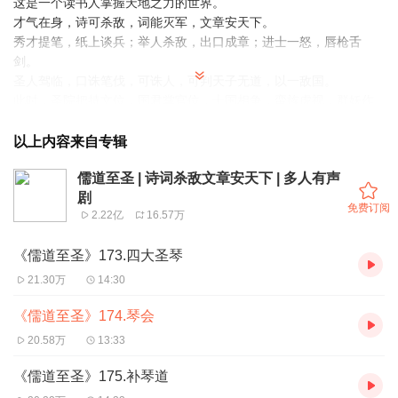
这是一个读书人掌握天地之力的世界。
才气在身，诗可杀敌，词能灭军，文章安天下。
秀才提笔，纸上谈兵；举人杀敌，出口成章；进士一怒，唇枪舌
剑。
圣人驾临，口诛笔伐，可诛人，可判天子无道，以一敌国。
此时，圣院把持文位，国君掌官位，十国相争，蛮族虎视，群妖作
乱。
此时，无唐诗大兴，无宋词鼎盛，无创新文章，百年无新圣。
以上内容来自专辑
一个默默无闻的寒门子弟，被人砸破头后，挟传世诗词，书惊圣文
儒道至圣 | 诗词杀敌文章安天下 | 多人有声
章，踏上至圣之路。
剧
免费订阅
2.22亿
16.57万
《儒道至圣》173.四大圣琴
21.30万
14:30
《儒道至圣》174.琴会
20.58万
13:33
《儒道至圣》175.补琴道