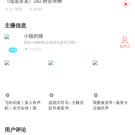
《儒道至圣》182.秋音杀蝉
17.76万
14:07
主播信息
小镇的猫
喜欢小猫的听众老爷点波关注呗~~
加关注
119.05万
1637.75万
138.59万
1951.26万
飞剑问道｜多人有声
战国大司马 | 大魏宫
我要做皇帝 | 魂穿大
剧｜东方仙侠丨我吃
廷作者新书
汉做武帝
西红柿力作
用户评论