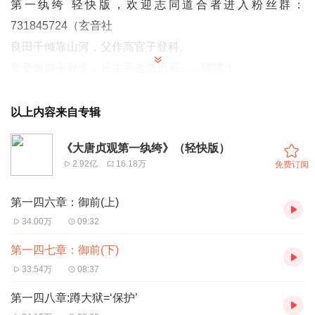
第一纨绔 轻快版
，欢迎志同道合者进入粉丝群：
731845724（玄音社
良田千倾靠山河，父作高官子登科。
妻妾成群子孙多，长生不老总活着……嘿嘿！
现代草根宅男因为判官的失误，附身大唐太子李承乾。
上有千古一帝的老爹，下有万世人镜魏征，前有千古贤后的
以上内容来自专辑
老妈，后有万世老魔程妖精。
《大唐贞观第一纨绔》（轻快版）
不过这些都不重要，重要的是这里是大唐贞观年，而他是这
2.92亿
16.18万
免费订阅
个强大帝国的太子殿下；是这个时代最牛逼的纨绔——皇二
代（从他便宜老子算起）……。
第一四六章：御前(上)
34.00万
09:32
轻笑版，欢迎志同道合者进入粉丝群：731845724（玄音
第一四七章：御前(下)
社）
33.54万
08:37
第一四八章:蹲大狱=‘保护’