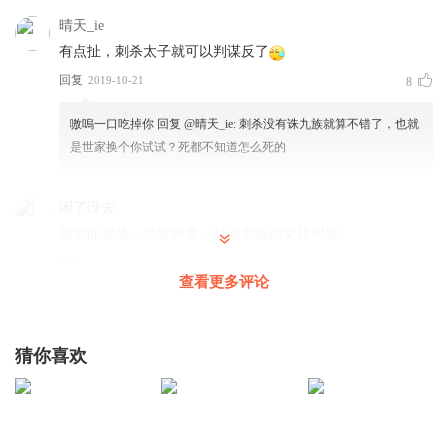
晴天_ie
有点扯，刺杀太子就可以判谋反了
回复
2019-10-21
8
嗷嗚一口吃掉你
回复 @
晴天_ie
:
刺杀没有诛九族就算不错了，也就
是世家换个你试试？死都不知道怎么死的
闲了没去
唐朝能强盛，就靠科举，打破士族的文化封锁。
回复
2020-05-02
4
查看更多评论
闲了没去
回复 @
1376825qtuc
:
我觉得，宋，科举出来的人才又形成
了新的势力集团。
猜你喜欢
2046_sw
弃了。这蠢货就是幻英空开小号来祸害好书的
回复
2019-12-26
5