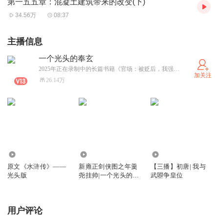
第一五五章：混凝土建筑带来的改变(下)
34.56万
08:37
主播信息
一个光头的奉玄
2025年正在录制中的长篇书籍《官场：被贬后，我强大身世曝光》《三国从杀了刘备开始》《大明：天崩开局，老朱不待见我》《大唐：穿越房遗爱，打死不娶高阳》《三国：护送变强，曹操非要抱大腿》，书荒的可以去听听。
加关注
26.14万
458
1.74万
7557
原文《水浒传》——
新雍正剑侠图之年羹
【三播】初唐| 我与
光头版
尧挂帅|一个光头的奉
武曌争皇位
玄播讲
用户评论