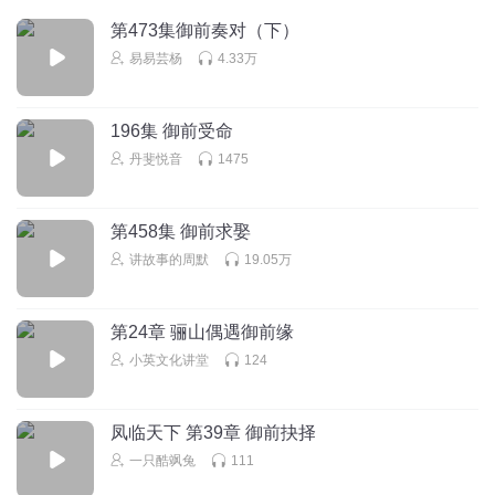
回复
2018-09-23
4
第473集御前奏对（下）
闲了没去
回复 @
99962786
:
历史上隋朝就是想开寒门子弟先例，弄
易易芸杨
4.33万
的士族离心的，然后三征高句丽失败了，又开运河离了普通百姓的
心。所以亡了
196集 御前受命
丹斐悦音
1475
说说_m1
主角不知道自己偷偷培养寒门世子木渣子脑袋
第458集 御前求娶
回复
2018-12-15
3
讲故事的周默
19.05万
闲了没去
回复 @
说说_m1
:
偷偷培养能培养几个？
第24章 骊山偶遇御前缘
不忘初心_q30
小英文化讲堂
124
这一章挺烦人的，猪脚傻吧
回复
2018-10-25
4
凤临天下 第39章 御前抉择
一只酷飒兔
111
忘了很好
怎么没有证人，没有证据就可以用口做证据？？？