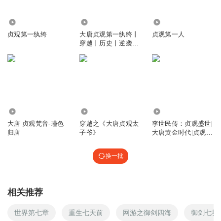
1359581nqef
10.70万
1.97万
14.76万
贞观第一纨绔
大唐贞观第一纨绔丨
贞观第一人
什么时候世家家主可以入朝堂了，架空历史 也应该尊重历史
穿越丨历史丨逆袭丨
啊
多人有声剧
回复
2025-09-08
4
月黑风高夜听书
为什么非要弄背景音乐
2316
59.12万
4.35万
回复
2022-05-27
4
大唐 贞观梵音-瑾色
穿越之《大唐贞观太
李世民传：贞观盛世|
归唐
子爷》
大唐黄金时代|贞观之
喜玄洞天
治唐太宗
背景音乐能不能再大一点啊，最好把你的声音盖过去好不好
换一批
啊
回复
2021-06-25
4
相关推荐
99962786
不是还可以开科举吗？
世界第七章
重生七天前
网游之御剑四海
御剑七界