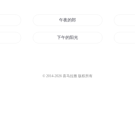
午夜的郎
下午的阳光
记
午夜诡事
午夜命谱
© 2014-
2026
喜马拉雅 版权所有
午夜除妖师
午夜凶校