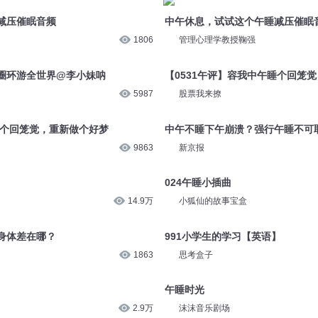
减压催眠音频
中午休息，试试这个午睡减压催眠
1806
管理心理学教授鞠强
圈环游全世界@李小妹呐
【0531午评】容我中午睡个回笼
5987
股票我来撩
睡个回笼觉，重新做个好梦
中午不睡下午崩溃？强行午睡不可
9863
新京报
024午睡小插曲
14.9万
小狐仙的故事宝盒
身体差在哪？
991小学生的学习【英语】
1863
思考盒子
午睡时光
2.9万
沫沫音乐剧场