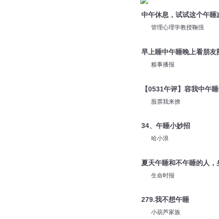
中午休息，试试这个午睡
管理心理学教授鞠强
早上睡中午睡晚上看朋友
糗事播报
【0531午评】容我中午
股票我来撩
34、午睡小妙招
哈小浪
夏天午睡和不午睡的人，
生命时报
279.我不想午睡
小葫芦家族