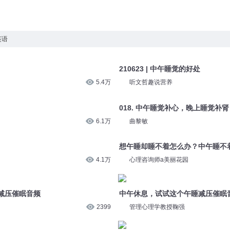
英语
210623 | 中午睡觉的好处
5.4万
听文哲趣说营养
018. 中午睡觉补心，晚上睡觉补肾
6.1万
曲黎敏
想午睡却睡不着怎么办？中午睡不
4.1万
心理咨询师a美丽花园
减压催眠音频
中午休息，试试这个午睡减压催眠
2399
管理心理学教授鞠强