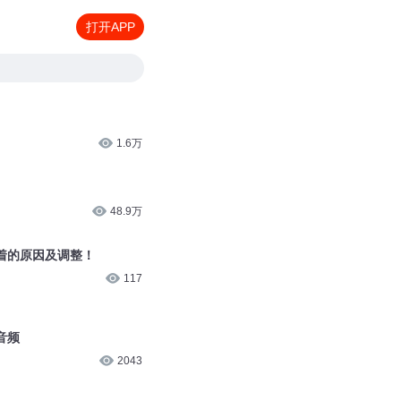
打开APP
1.6万
48.9万
着的原因及调整！
117
音频
2043