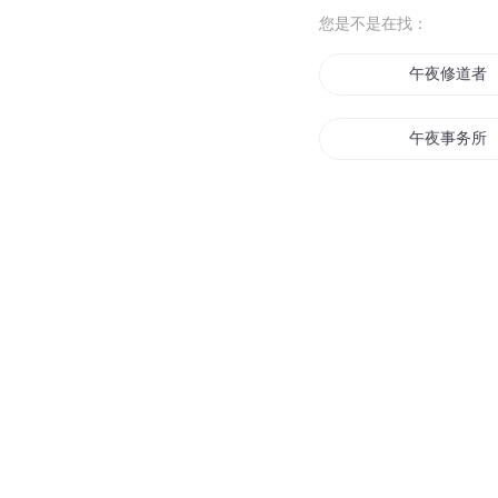
您是不是在找：
午夜修道者
午夜事务所
维新子午战
午夜车间
子午春秋
午夜潜行
午夜茶会