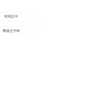
时间正午
网游之午时已到
午夜山庄
午夜游乐场
午夜行动
子午天路
甲午甲午