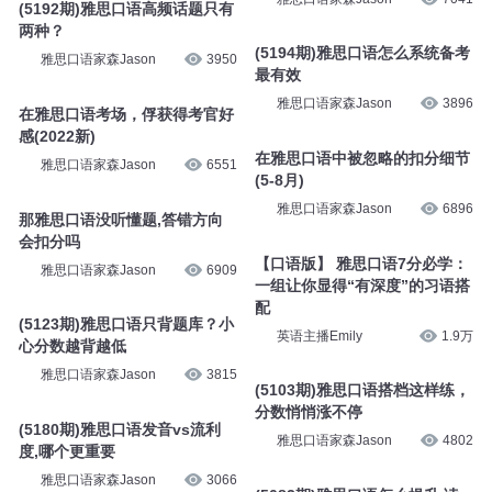
(5192期)雅思口语高频话题只有
两种？
(5194期)雅思口语怎么系统备考
雅思口语家森Jason
3950
最有效
雅思口语家森Jason
3896
在雅思口语考场，俘获得考官好
感(2022新)
在雅思口语中被忽略的扣分细节
雅思口语家森Jason
6551
(5-8月)
雅思口语家森Jason
6896
那雅思口语没听懂题,答错方向
会扣分吗
【口语版】 雅思口语7分必学：
雅思口语家森Jason
6909
一组让你显得“有深度”的习语搭
配
(5123期)雅思口语只背题库？小
英语主播Emily
1.9万
心分数越背越低
雅思口语家森Jason
3815
(5103期)雅思口语搭档这样练，
分数悄悄涨不停
(5180期)雅思口语发音vs流利
雅思口语家森Jason
4802
度,哪个更重要
雅思口语家森Jason
3066