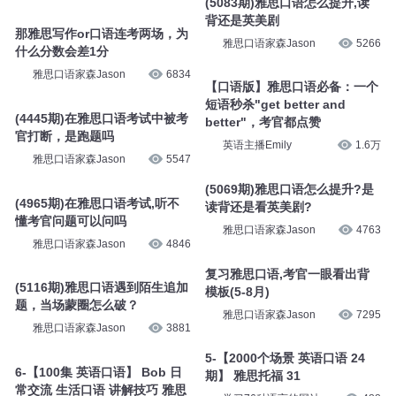
(5083期)雅思口语怎么提升,读
背还是英美剧
那雅思写作or口语连考两场，为
雅思口语家森Jason
5266
什么分数会差1分
雅思口语家森Jason
6834
【口语版】雅思口语必备：一个
短语秒杀"get better and
(4445期)在雅思口语考试中被考
better"，考官都点赞
官打断，是跑题吗
英语主播Emily
1.6万
雅思口语家森Jason
5547
(5069期)雅思口语怎么提升?是
(4965期)在雅思口语考试,听不
读背还是看英美剧?
懂考官问题可以问吗
雅思口语家森Jason
4763
雅思口语家森Jason
4846
复习雅思口语,考官一眼看出背
(5116期)雅思口语遇到陌生追加
模板(5-8月)
题，当场蒙圈怎么破？
雅思口语家森Jason
7295
雅思口语家森Jason
3881
5-【2000个场景 英语口语 24
6-【100集 英语口语】 Bob 日
期】 雅思托福 31
常交流 生活口语 讲解技巧 雅思