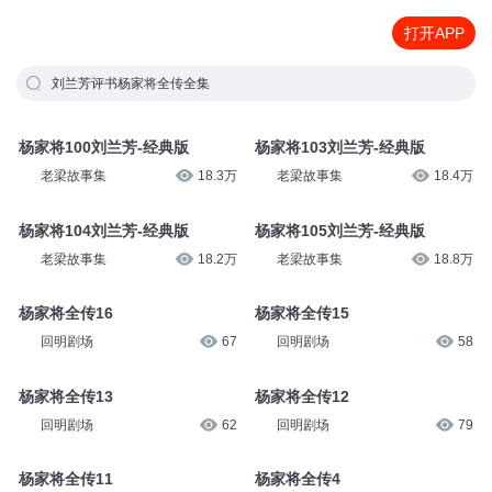
打开APP
刘兰芳评书杨家将全传全集
杨家将100刘兰芳-经典版
杨家将103刘兰芳-经典版
老梁故事集
18.3万
老梁故事集
18.4万
杨家将104刘兰芳-经典版
杨家将105刘兰芳-经典版
老梁故事集
18.2万
老梁故事集
18.8万
杨家将全传16
杨家将全传15
回明剧场
67
回明剧场
58
杨家将全传13
杨家将全传12