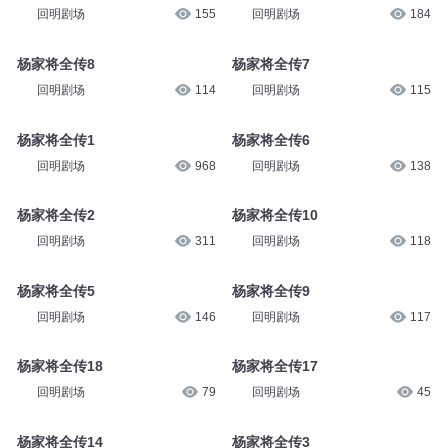
回明剧场
62
回明剧场
79
杨家将全传11
杨家将全传4
回明剧场
155
回明剧场
184
杨家将全传8
杨家将全传7
回明剧场
114
回明剧场
115
杨家将全传1
杨家将全传6
回明剧场
968
回明剧场
138
杨家将全传2
杨家将全传10
回明剧场
311
回明剧场
118
杨家将全传5
杨家将全传9