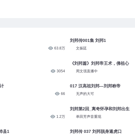
刘邦传001集 刘邦1
63.8万
文振廷
《刘邦篇》刘邦帝王术，佛祖心
3054
周文强直播中
关计
017 汉高祖刘邦—刘邦称帝
66
无声的大可
刘邦第2回_离奇怀孕和刘邦出生
1.2万
单田芳声音重现
沛县1
刘邦传 037 刘邦脱身遁虎口