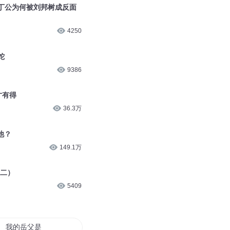
的丁公为何被刘邦树成反面
4250
蛇
9386
才有得
36.3万
他？
149.1万
（二）
5409
我的岳父是刘邦