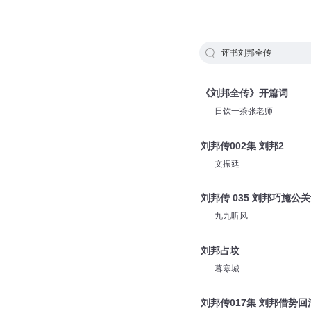
评书刘邦全传
《刘邦全传》开篇词
日饮一茶张老师
刘邦传002集 刘邦2
文振廷
刘邦传 035 刘邦巧施公
九九听风
刘邦占坟
暮寒城
刘邦传017集 刘邦借势回