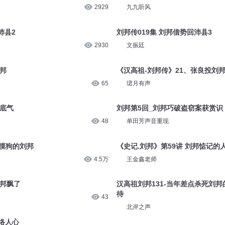
2929
九九听风
沛县2
刘邦传019集 刘邦借势回沛县3
2930
文振廷
刘邦
《汉高祖-刘邦传》21、张良投刘
65
珺月有声
的底气
刘邦第5回_刘邦巧破盗窃案获赏识
48
单田芳声音重现
鸡摸狗的刘邦
《史记.刘邦》第59讲 刘邦惦记的
4.5万
王金鑫老师
刘邦飘了
汉高祖刘邦131-当年差点杀死刘
待
43
北岸之声
笼络人心