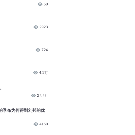
50
2923
邦
724
4.1万
人
27.7万
邦的季布为何得到刘邦的优
4160