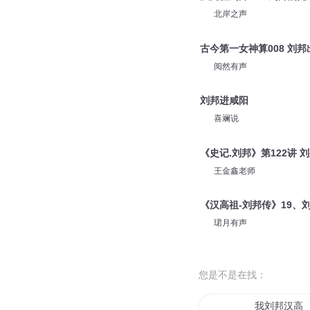
北岸之声
古今第一女神算008 刘
阅然有声
刘邦进咸阳
喜斓说
《史记.刘邦》第122讲 
王金鑫老师
《汉高祖-刘邦传》19、
珺月有声
您是不是在找：
我刘邦汉高