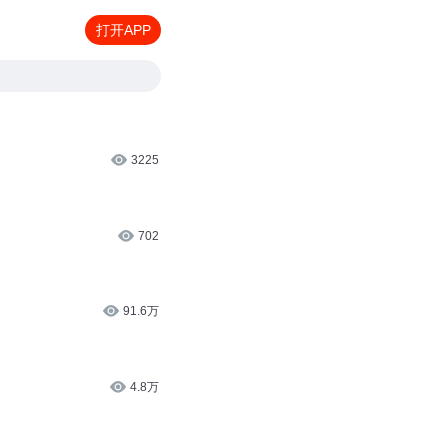
打开APP
3225
702
91.6万
4.8万