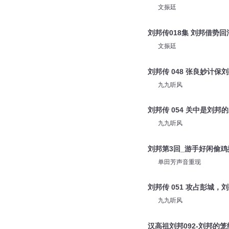
文振廷
刘邦传018集 刘邦借势回
文振廷
刘邦传 048 张良妙计保
九九听风
刘邦传 054 关中是刘邦
九九听风
刘邦第3回_游手好闲偷
单田芳声音重现
刘邦传 051 攻占彭城，
九九听风
汉高祖刘邦092-刘邦的