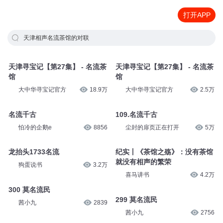
打开APP
天津相声名流茶馆的对联
天津寻宝记【第27集】 - 名流茶
天津寻宝记【第27集】 - 名流茶
馆
馆
大中华寻宝记官方
18.9万
大中华寻宝记官方
2.5万
名流千古
109.名流千古
怕冷的企鹅e
8856
尘封的扉页正在打开
5万
龙抬头1733名流
纪实丨《茶馆之殇》：没有茶馆
就没有相声的繁荣
狗蛋说书
3.2万
喜马讲书
4.2万
300 莫名流民
299 莫名流民
茜小九
2839
茜小九
2756