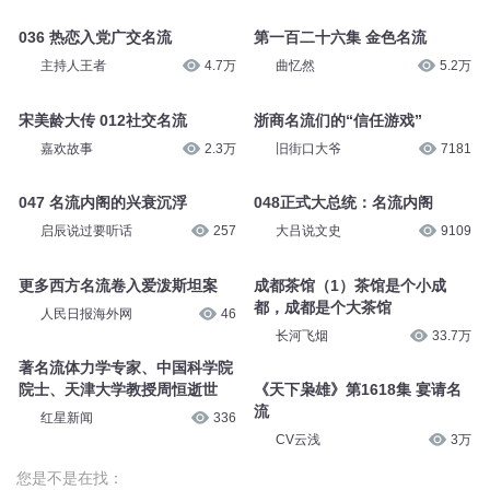
036 热恋入党广交名流
第一百二十六集 金色名流
主持人王者
4.7万
曲忆然
5.2万
宋美龄大传 012社交名流
浙商名流们的“信任游戏”
嘉欢故事
2.3万
旧街口大爷
7181
047 名流内阁的兴衰沉浮
048正式大总统：名流内阁
启辰说过要听话
257
大吕说文史
9109
更多西方名流卷入爱泼斯坦案
成都茶馆（1）茶馆是个小成
都，成都是个大茶馆
人民日报海外网
46
长河飞烟
33.7万
著名流体力学专家、中国科学院
院士、天津大学教授周恒逝世
《天下枭雄》第1618集 宴请名
流
红星新闻
336
CV云浅
3万
您是不是在找：