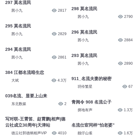
297 莫名流民
298 莫名流民
茜小九
2817
茜小九
2790
295 莫名流民
296 莫名流民
茜小九
2829
茜小九
2884
294 莫名流民
293 莫名流民
茜小九
2861
茜小九
2890
384 江都名流暗生忿
911_名流夫妻的秘密
大斌
4.3万
玥伶繁星
67
039名流、显要上山来
青闺令 908 名流公子
东北数媒
2
掷地有声
1.3万
写对联-王霄笛、赵霄鹏|相声|德
云社成立30周年|天津站
名流仕宦同样“怕老婆”
德云社郭德纲相声VIP
4010
靓仔山雀
1.6万