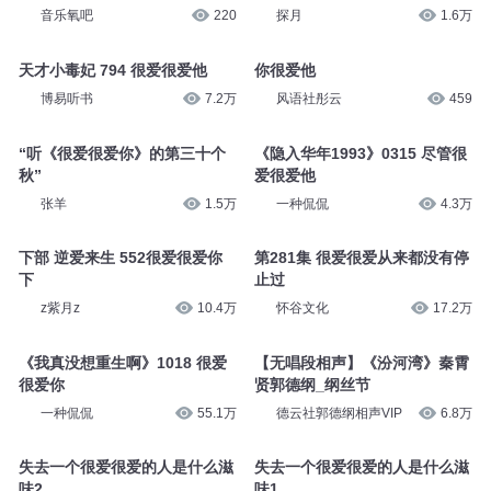
音乐氧吧
220
探月
1.6万
天才小毒妃 794 很爱很爱他
你很爱他
博易听书
7.2万
风语社彤云
459
“听《很爱很爱你》的第三十个
《隐入华年1993》0315 尽管很
秋”
爱很爱他
张羊
1.5万
一种侃侃
4.3万
下部 逆爱来生 552很爱很爱你
第281集 很爱很爱从来都没有停
下
止过
z紫月z
10.4万
怀谷文化
17.2万
《我真没想重生啊》1018 很爱
【无唱段相声】《汾河湾》秦霄
很爱你
贤郭德纲_纲丝节
一种侃侃
55.1万
德云社郭德纲相声VIP
6.8万
失去一个很爱很爱的人是什么滋
失去一个很爱很爱的人是什么滋
味2
味1