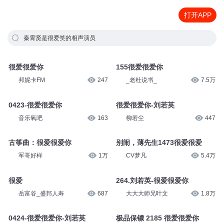
打开APP
秦霄贤是很爱笑的相声演员
很爱很爱你
155很爱很爱你
邦妮卡FM
247
_老杜说书_
7.5万
0423-很爱很爱你
很爱很爱你-刘若英
音乐氧吧
163
柳若尘
447
古筝曲：很爱很爱你
别闹，薄先生1473很爱很爱
军哥好样
1万
CV梦凡
5.4万
很爱
264.刘若英-很爱很爱你
岳富谷_盛邦人寿
687
大大大师兄叶文
1.8万
0424-很爱很爱你-刘若英
极品保镖 2185 很爱很爱你