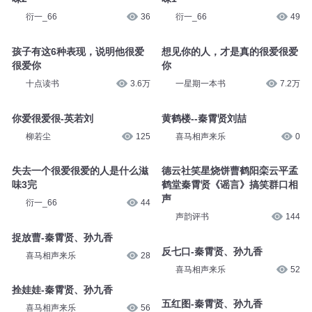
衍一_66
36
衍一_66
49
孩子有这6种表现，说明他很爱
想见你的人，才是真的很爱很爱
很爱你
你
十点读书
3.6万
一星期一本书
7.2万
你爱很爱很-英若刘
黄鹤楼--秦霄贤刘喆
柳若尘
125
喜马相声来乐
0
失去一个很爱很爱的人是什么滋
德云社笑星烧饼曹鹤阳栾云平孟
味3完
鹤堂秦霄贤《谣言》搞笑群口相
声
衍一_66
44
声韵评书
144
捉放曹-秦霄贤、孙九香
反七口-秦霄贤、孙九香
喜马相声来乐
28
喜马相声来乐
52
拴娃娃-秦霄贤、孙九香
五红图-秦霄贤、孙九香
喜马相声来乐
56