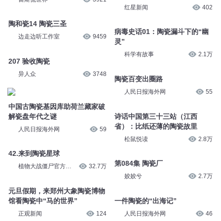
红星新闻
402
陶和瓷14 陶瓷三圣
病毒史话01：陶瓷漏斗下的“幽
边走边听工作室
9459
灵”
科学有故事
2.1万
207 验收陶瓷
异人众
3748
陶瓷百变出圈路
人民日报海外网
55
中国古陶瓷基因库助荷兰藏家破
解瓷盘年代之谜
诗话中国第三十三站（江西
省）：比纸还薄的陶瓷故里
人民日报海外网
59
松鼠悦读
2.8万
42.来到陶瓷星球
第084集 陶瓷厂
植物大战僵尸官方频
32.7万
道
姣姣兮
2.7万
元旦假期，来郑州大象陶瓷博物
馆看陶瓷中“马的世界”
一件陶瓷的“出海记”
正观新闻
124
人民日报海外网
46