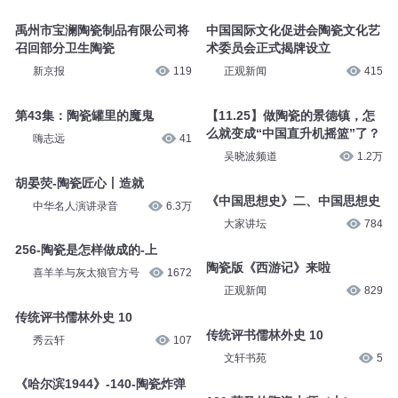
禹州市宝澜陶瓷制品有限公司将
中国国际文化促进会陶瓷文化艺
召回部分卫生陶瓷
术委员会正式揭牌设立
新京报
119
正观新闻
415
第43集：陶瓷罐里的魔鬼
【11.25】做陶瓷的景德镇，怎
么就变成“中国直升机摇篮”了？
嗨志远
41
吴晓波频道
1.2万
胡晏荧-陶瓷匠心丨造就
《中国思想史》二、中国思想史
中华名人演讲录音
6.3万
大家讲坛
784
256-陶瓷是怎样做成的-上
陶瓷版《西游记》来啦
喜羊羊与灰太狼官方号
1672
正观新闻
829
传统评书儒林外史 10
传统评书儒林外史 10
秀云轩
107
文轩书苑
5
《哈尔滨1944》-140-陶瓷炸弹