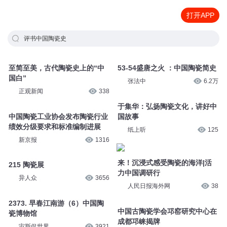
打开APP
评书中国陶瓷史
至简至美，古代陶瓷史上的“中
53-54盛唐之火 ：中国陶瓷简史
国白”
张法中
6.2万
正观新闻
338
于集华：弘扬陶瓷文化，讲好中
中国陶瓷工业协会发布陶瓷行业
国故事
绩效分级要求和标准编制进展
纸上听
125
新京报
1316
来！沉浸式感受陶瓷的海洋|活
215 陶瓷展
力中国调研行
异人众
3656
人民日报海外网
38
2373. 早春江南游（6）中国陶
中国古陶瓷学会邛窑研究中心在
瓷博物馆
成都邛崃揭牌
宙斯侃世界
3921