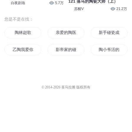
121 落马的陶瓷大师（上）
白夜剧场
5.7万
苏醒V
21.2万
您是不是在找：
陶林赵歌
亲爱的陶医生
新手碰瓷成影后
乙陶我爱你
影帝家的碰瓷猫
陶小爷活的不悠哉
陶醉上部
我被影帝碰瓷了
自我的陶醉
再见陶真明
青花名瓷
我瓷真心甜
© 2014-
2026
喜马拉雅 版权所有
万里陶华
青瓷手链
陶子药药
陶战天传奇
梦断陶唐
瓷都风云录