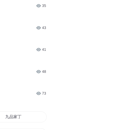
35
43
41
48
73
九品家丁