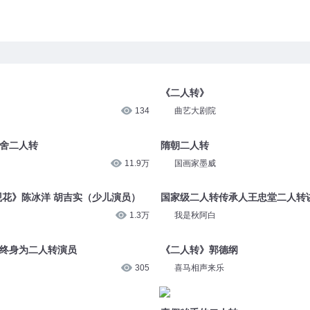
《二人转》
134
曲艺大剧院
不舍二人转
隋朝二人转
11.9万
国画家墨威
观花》陈冰洋 胡吉实（少儿演员）
国家级二人转传承人王忠堂二人转
1.3万
我是秋阿白
 终身为二人转演员
《二人转》郭德纲
305
喜马相声来乐