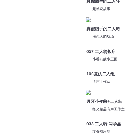
真假凶手的二人转
超燃说故事
真假凶手的二人转
海恋天韵坊场
057 二人转饭店
小番茄故事王国
106复仇二人组
衍声工作室
月牙小夜曲+二人转
拾光精品有声工作室
033.二人转 闫学晶
跳蚤有思想