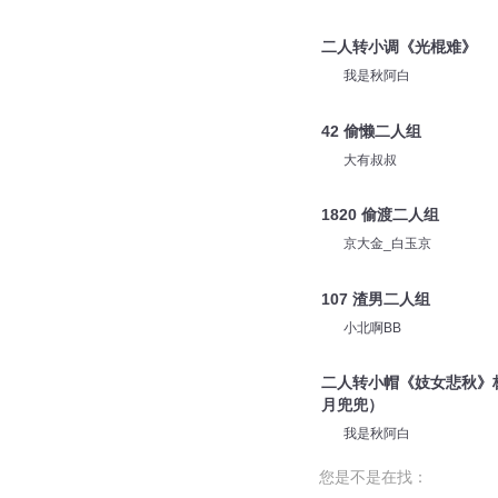
二人转小调《光棍难》
我是秋阿白
42 偷懒二人组
大有叔叔
1820 偷渡二人组
京大金_白玉京
107 渣男二人组
小北啊BB
二人转小帽《妓女悲秋》
月兜兜）
我是秋阿白
您是不是在找：