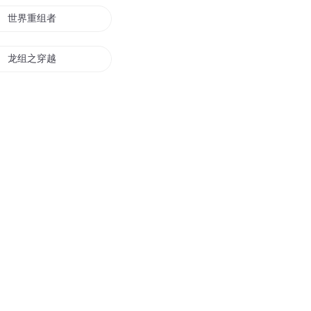
世界重组者
龙组之穿越异世
西游二人组
重组神界
新世界之重组
龙组传说
第三小组