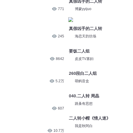
真假凶手的二人转
771
博蒙yyijuo
真假凶手的二人转
245
海恋天韵坊场
要饭二人组
8642
皮皮TV寡妇
260段白二人组
5.2万
萌蚂音盒
040.二人转 周晶
跳蚤有思想
607
二人转小帽《情人迷》
我是秋阿白
10.7万