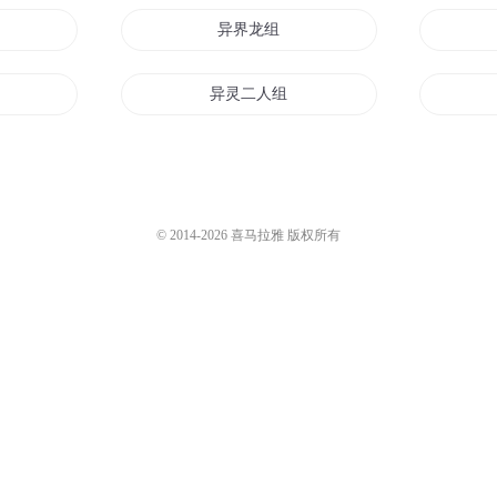
组年上
异界龙组
异灵二人组
穿越三国之三人组
龙将传说
天道重组
© 2014-
2026
喜马拉雅 版权所有
重组天地
龙组龙王