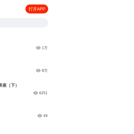
打开APP
1万
8万
讲座（下）
6251
49