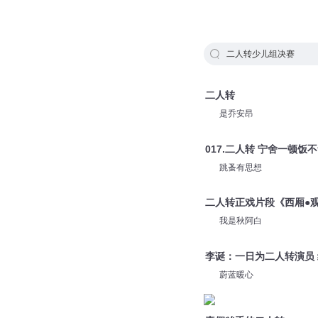
二人转少儿组决赛
二人转
是乔安昂
017.二人转 宁舍一顿饭
跳蚤有思想
二人转正戏片段《西厢●
我是秋阿白
李诞：一日为二人转演员
蔚蓝暖心