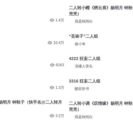
二人转小帽《绣云肩》杨明月 钟
兜兜）
1.4万
我是秋阿白
“丢袜子”二人组
10.4万
曲小奇
4222 狂妄二人组
6163
演播人骨头
3316 狂妄二人组
1.3万
酷匠听书
杨明月 钟秋子（快手名@二人转月
二人转小调《叹情缘》杨明月 钟
兜兜）
3.2万
我是秋阿白