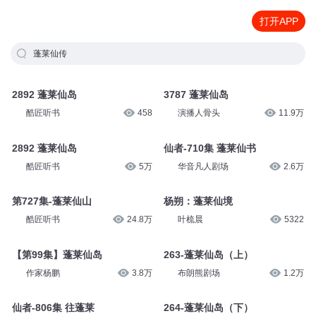
打开APP
蓬莱仙传
2892 蓬莱仙岛
3787 蓬莱仙岛
酷匠听书
458
演播人骨头
11.9万
2892 蓬莱仙岛
仙者-710集 蓬莱仙书
酷匠听书
5万
华音凡人剧场
2.6万
第727集-蓬莱仙山
杨朔：蓬莱仙境
酷匠听书
24.8万
叶梳晨
5322
【第99集】蓬莱仙岛
263-蓬莱仙岛（上）