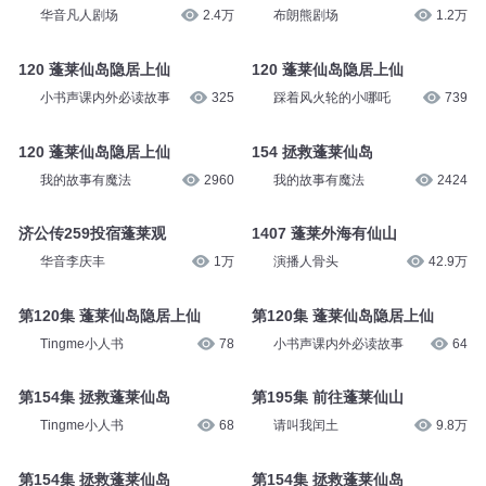
作家杨鹏
3.8万
布朗熊剧场
1.2万
仙者-806集 往蓬莱
264-蓬莱仙岛（下）
华音凡人剧场
2.4万
布朗熊剧场
1.2万
120 蓬莱仙岛隐居上仙
120 蓬莱仙岛隐居上仙
小书声课内外必读故事
325
踩着风火轮的小哪吒
739
120 蓬莱仙岛隐居上仙
154 拯救蓬莱仙岛
我的故事有魔法
2960
我的故事有魔法
2424
济公传259投宿蓬莱观
1407 蓬莱外海有仙山
华音李庆丰
1万
演播人骨头
42.9万
第120集 蓬莱仙岛隐居上仙
第120集 蓬莱仙岛隐居上仙