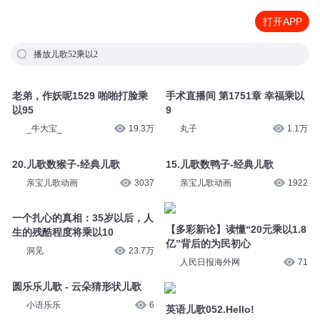
打开APP
播放儿歌52乘以2
老弟，作妖呢1529 啪啪打脸乘
手术直播间 第1751章 幸福乘以
以95
9
_牛大宝_
19.3万
丸子
1.1万
20.儿歌数猴子-经典儿歌
15.儿歌数鸭子-经典儿歌
亲宝儿歌动画
3037
亲宝儿歌动画
1922
一个扎心的真相：35岁以后，人
【多彩新论】读懂“20元乘以1.8
生的残酷程度将乘以10
亿”背后的为民初心
洞见
23.7万
人民日报海外网
71
圆乐乐儿歌 - 云朵猜形状儿歌
小语乐乐
6
英语儿歌052.Hello!