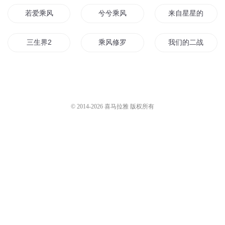
若爱乘风
兮兮乘风
来自星星的你2
三生界2
乘风修罗
我们的二战2
九天乘风
大乘凡人
一剑万乘
乘龙至尊
乘风归去来又去
女神末日2
© 2014-
2026
喜马拉雅 版权所有
万乘之君
乘风万里
上乘武者
乘龙传说
乘风修仙传
乘风少年
你乘风而来
别恋乘风