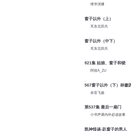
维华演播
窗子以外（上）
耳东北田共
窗子以外（中下）
耳东北田共
921集 姑娘、窗子和锁
阿祖A_ZU
567窗子以外（下）林徽
余音飞扬
第537集 最后一扇门
小书声课内外必读故事
凯神怪谈-趴窗子的男人