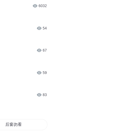
6032
54
67
59
83
后窗勿看