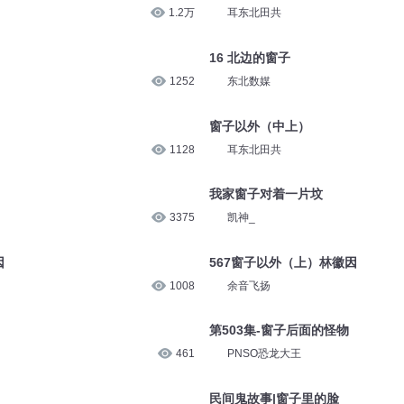
1.2万
耳东北田共
16 北边的窗子
1252
东北数媒
窗子以外（中上）
1128
耳东北田共
我家窗子对着一片坟
3375
凯神_
因
567窗子以外（上）林徽因
1008
余音飞扬
第503集-窗子后面的怪物
461
PNSO恐龙大王
民间鬼故事|窗子里的脸