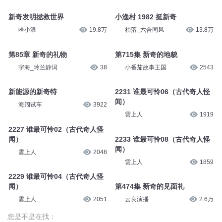
新奇发明拯救世界
小渔村 1982 挺新奇
哈小浪
19.8万
柏落_六合同风
13.8万
第85章 新奇的礼物
第715集 新奇的地貌
字海_玲兰静词
38
小番茄故事王国
2543
新能源的新奇特
2231 谁最可怜06（古代奇人怪
闻）
海阔试车
3922
雲上人
1919
2227 谁最可怜02（古代奇人怪
闻）
2233 谁最可怜08（古代奇人怪
闻）
雲上人
2048
雲上人
1859
2229 谁最可怜04（古代奇人怪
闻）
第474集 新奇的见面礼
雲上人
2051
云良演播
2.6万
您是不是在找：