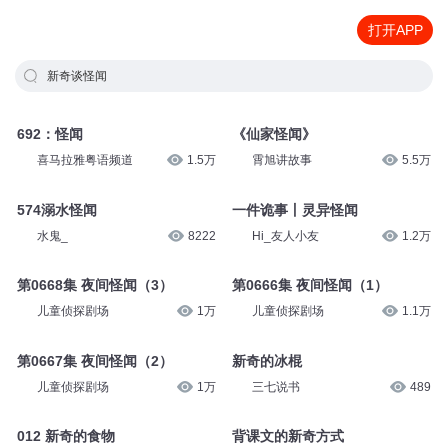
打开APP
新奇谈怪闻
692：怪闻
《仙家怪闻》
喜马拉雅粤语频道
1.5万
霄旭讲故事
5.5万
574溺水怪闻
一件诡事丨灵异怪闻
水鬼_
8222
Hi_友人小友
1.2万
第0668集 夜间怪闻（3）
第0666集 夜间怪闻（1）
儿童侦探剧场
1万
儿童侦探剧场
1.1万
第0667集 夜间怪闻（2）
新奇的冰棍
儿童侦探剧场
1万
三七说书
489
012 新奇的食物
背课文的新奇方式