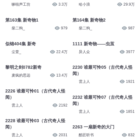
哆啦声工坊
3.3万
哈小浪
29.9万
第163集 新奇物1
第164集 新奇物2
柴二狗_
979
柴二狗_
987
似锦404集 新奇
1111 新奇物——虫茧
尘萱_
22.4万
异人众
3977
黎明之剑0782新奇
2230 谁最可怜05（古代奇人怪
闻）
麦疯的思远
13.4万
雲上人
1921
2226 谁最可怜01（古代奇人怪
闻）
2232 谁最可怜07（古代奇人怪
闻）
雲上人
2192
雲上人
1851
2228 谁最可怜03（古代奇人怪
闻）
2263 一扇新奇的大门
雲上人
2031
酷匠听书
832