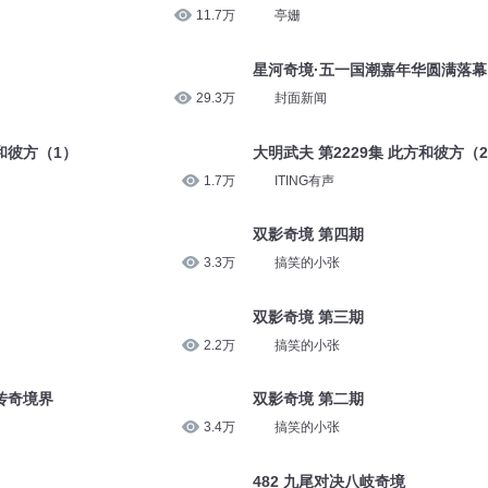
11.7万
亭姗
星河奇境·五一国潮嘉年华圆满落
29.3万
封面新闻
方和彼方（1）
大明武夫 第2229集 此方和彼方（
1.7万
ITING有声
双影奇境 第四期
3.3万
搞笑的小张
双影奇境 第三期
2.2万
搞笑的小张
的传奇境界
双影奇境 第二期
3.4万
搞笑的小张
482 九尾对决八岐奇境