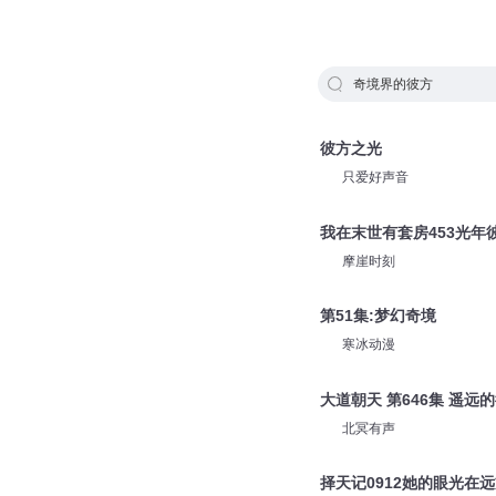
奇境界的彼方
彼方之光
只爱好声音
我在末世有套房453光年
摩崖时刻
第51集:梦幻奇境
寒冰动漫
大道朝天 第646集 遥远
北冥有声
择天记0912她的眼光在