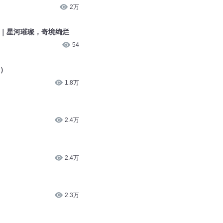
2万
幕｜星河璀璨，奇境绚烂
54
2）
1.8万
2.4万
2.4万
2.3万