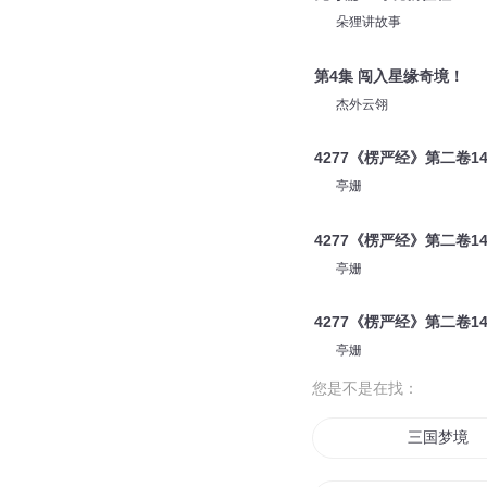
朵狸讲故事
第4集 闯入星缘奇境！
杰外云翎
4277《楞严经》第二卷
亭姗
4277《楞严经》第二卷
亭姗
4277《楞严经》第二卷
亭姗
您是不是在找：
三国梦境