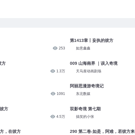
第1413章丨妄执的彼方
253
如意鑫鑫
彼方
009 山海南界 ｜误入奇境
1.3万
天马座动画剧场
阿丽思漫游奇境记
1091
东北数媒
的彼方
双影奇境 第七期
4.5万
搞笑的小张
远方，在彼方
290 第二卷-如是，阿难，若彼方来