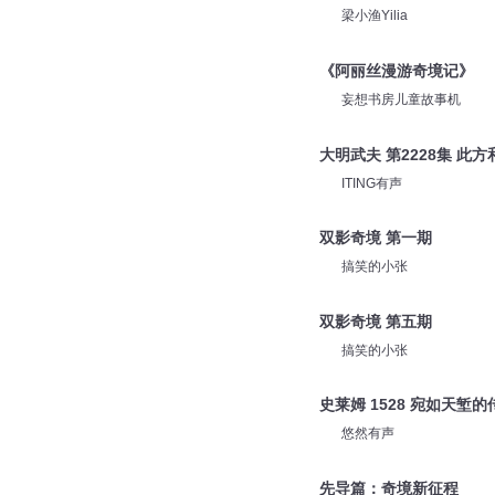
梁小渔Yilia
《阿丽丝漫游奇境记》
妄想书房儿童故事机
大明武夫 第2228集 此
ITING有声
双影奇境 第一期
搞笑的小张
双影奇境 第五期
搞笑的小张
史莱姆 1528 宛如天堑
悠然有声
先导篇：奇境新征程