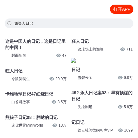
打开APP
嫌疑人日记
这是中国人的日记，这是日记里
狂人日记
的中国！
篮球场上的巅峰
711
封面新闻
47
日记
狂人日记
雪碧云宝
6.8万
令狐笑笑生
20.9万
492.杀人日记案03：早有预谋的
卡维地球日记47红烧日记
日记
白爸讲故事
3.5万
失控剧场
5.8万
熊孩子日记08：胖哒的日记
记日记
迷你世界MiniWorld
13万
德云社郭德纲相声VIP
1099