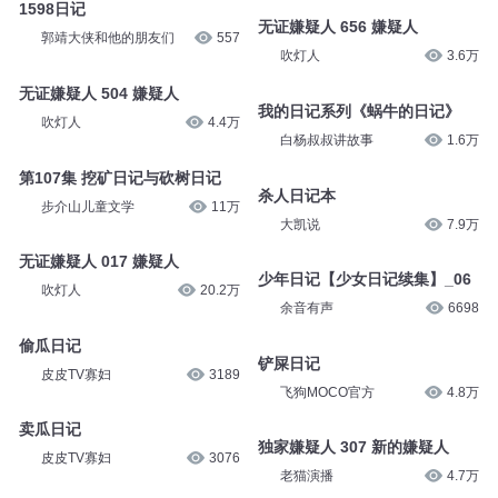
1598日记
无证嫌疑人 656 嫌疑人
郭靖大侠和他的朋友们
557
吹灯人
3.6万
无证嫌疑人 504 嫌疑人
我的日记系列《蜗牛的日记》
吹灯人
4.4万
白杨叔叔讲故事
1.6万
第107集 挖矿日记与砍树日记
杀人日记本
步介山儿童文学
11万
大凯说
7.9万
无证嫌疑人 017 嫌疑人
少年日记【少女日记续集】_06
吹灯人
20.2万
余音有声
6698
偷瓜日记
铲屎日记
皮皮TV寡妇
3189
飞狗MOCO官方
4.8万
卖瓜日记
独家嫌疑人 307 新的嫌疑人
皮皮TV寡妇
3076
老猫演播
4.7万