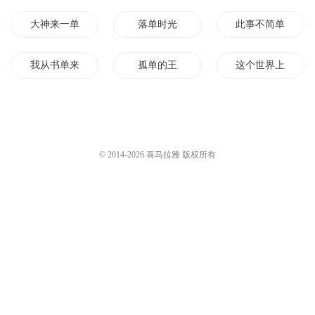
大神来一单
落单时光
此事不简单
我从书单来
孤单的王
这个世界上不单单
第一上单
单恋12年
我家中单有猫病
单生花开
最强单挑王
单车去哪儿
© 2014-
2026
喜马拉雅 版权所有
单行天下
阳在夏暖在单
这个修行不简单
孤单不是因为单身而是因为内心
小单冲冲冲
简单的简单
重生清单
一脉单传