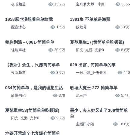
夜听频道
15.2万
宝可梦大师一小白
5855
1658原也没想着单单给我
1391集 不单单是海寇
配音沐心
1.5万
姣姣兮
1.6万
稳住别浪－0061-简简单单
夏范重生17(简简单单吃顿饭)
佳喻声社
20.9万
阳光_光游_光梦0
8.8万
【夜听】余生，只愿简简单单
029 出宫 , 简简单单的事
夜听频道
3.9万
一只小酒_升升剧社
440
034简简单单，是我的理想生活
歌坛大魔王 272 简简单单
欣悦书苑
370
流三声
5.7万
夏范重生53(简简单单吃顿饭)
墨少，夫人她又走了306简简单
单
阳光_光游_光梦0
9.2万
主播田小陌
18.6万
地铁开荒难？七套爆仓简简单