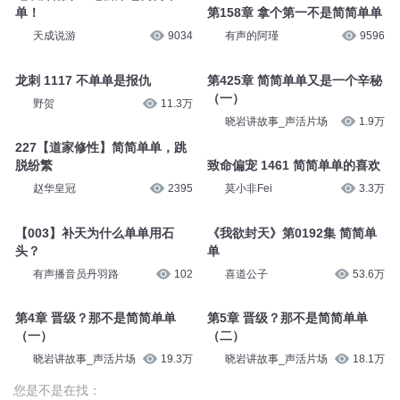
单！
第158章 拿个第一不是简简单单
天成说游
9034
有声的阿瑾
9596
龙刺 1117 不单单是报仇
第425章 简简单单又是一个辛秘
（一）
野贺
11.3万
晓岩讲故事_声活片场
1.9万
227【道家修性】简简单单，跳
脱纷繁
致命偏宠 1461 简简单单的喜欢
赵华皇冠
2395
莫小非Fei
3.3万
【003】补天为什么单单用石
《我欲封天》第0192集 简简单
头？
单
有声播音员丹羽路
102
喜道公子
53.6万
第4章 晋级？那不是简简单单
第5章 晋级？那不是简简单单
（一）
（二）
晓岩讲故事_声活片场
19.3万
晓岩讲故事_声活片场
18.1万
您是不是在找：