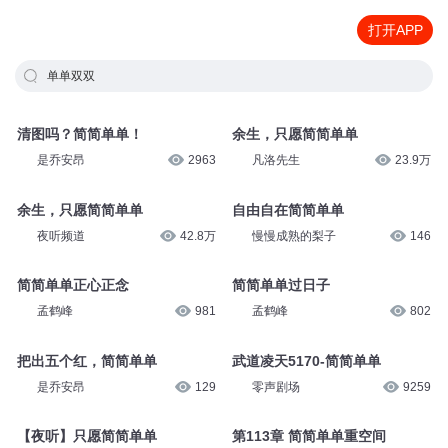
打开APP
单单双双
清图吗？简简单单！
余生，只愿简简单单
是乔安昂
2963
凡洛先生
23.9万
余生，只愿简简单单
自由自在简简单单
夜听频道
42.8万
慢慢成熟的梨子
146
简简单单正心正念
简简单单过日子
孟鹤峰
981
孟鹤峰
802
把出五个红，简简单单
武道凌天5170-简简单单
是乔安昂
129
零声剧场
9259
【夜听】只愿简简单单
第113章 简简单单重空间