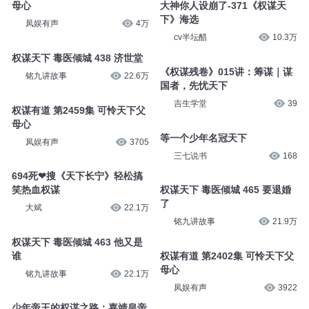
母心
大神你人设崩了-371《权谋天
下》海选
凤娱有声
4万
cv半坛醋
10.3万
权谋天下 毒医倾城 438 济世堂
《权谋残卷》015讲：筹谋｜谋
铭九讲故事
22.6万
国者，先忧天下
吉生学堂
39
权谋有道 第2459集 可怜天下父
母心
等一个少年名冠天下
凤娱有声
3705
三七说书
168
694死❤搜《天下长宁》轻松搞
笑热血权谋
权谋天下 毒医倾城 465 要退婚
了
大斌
22.1万
铭九讲故事
21.9万
权谋天下 毒医倾城 463 他又是
谁
权谋有道 第2402集 可怜天下父
母心
铭九讲故事
22.1万
凤娱有声
3922
少年帝王的权谋之路：嘉靖皇帝