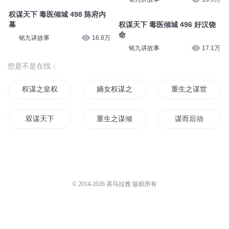
权谋天下 毒医倾城 498 陈府内
幕
权谋天下 毒医倾城 496 好汉饶
命
铭九讲故事
16.8万
铭九讲故事
17.1万
您是不是在找：
权谋之皇权至上
嫡女权谋之最强世子妃
重生之谋世权妃
双谋天下
重生之谋倾天下
谋而后动
美人多谋
权谋三生
圣宠谋妃
重生之有子无谋
三国之谋权霸主
重生之谋女天下
© 2014-
2026
喜马拉雅 版权所有
天下之谋
谋生才能谋爱
权谋列传