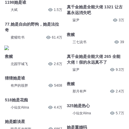
1198她是谁
真千金她是全能大佬 1321 让古
大斌
1.5万
墓永远消失吧
寐尹
3万
77.她是自由的野狗，她是法拉
奇
救赎
蜜獾吃书
61.4万
三七说书
39
救赎
真千金她是全能大佬 265 全能
大佬！假的永远真不了
北园宇城飞
2.6万
寐尹
9.3万
猜猜她是谁
救赎
有声的筱胖
5408
那月有声
2.4万
518她是花痴
325她是热心
小仙女Alina
4.4万
小仙女Alina
5.7万
她是黯淡星
她是重婚吗