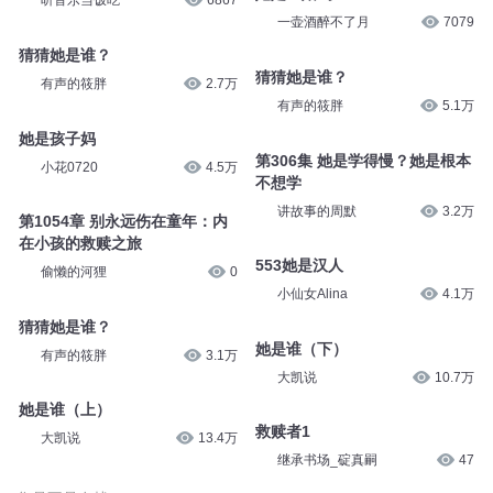
听音乐当饭吃
6867
一壶酒醉不了月
7079
猜猜她是谁？
猜猜她是谁？
有声的筱胖
2.7万
有声的筱胖
5.1万
她是孩子妈
第306集 她是学得慢？她是根本
小花0720
4.5万
不想学
讲故事的周默
3.2万
第1054章 别永远伤在童年：内
在小孩的救赎之旅
553她是汉人
偷懒的河狸
0
小仙女Alina
4.1万
猜猜她是谁？
她是谁（下）
有声的筱胖
3.1万
大凯说
10.7万
她是谁（上）
救赎者1
大凯说
13.4万
继承书场_碇真嗣
47