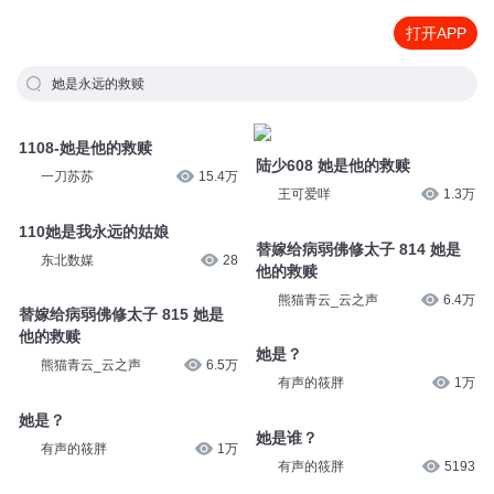
打开APP
她是永远的救赎
1108-她是他的救赎
陆少608 她是他的救赎
一刀苏苏
15.4万
王可爱咩
1.3万
110她是我永远的姑娘
替嫁给病弱佛修太子 814 她是
东北数媒
28
他的救赎
熊猫青云_云之声
6.4万
替嫁给病弱佛修太子 815 她是
他的救赎
她是？
熊猫青云_云之声
6.5万
有声的筱胖
1万
她是？
她是谁？
有声的筱胖
1万
有声的筱胖
5193