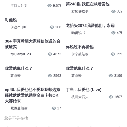
第248集 我正在试着爱他
主持人叶文
9.6万
君颜讲故事
3万
对他说
龙抬头2072我爱他们，永远
伊这个叩叩
208
狗蛋说书
4万
384 牢真希望大家相信他说的会
被证实
你说过不再爱他
zylijianyu123
4672
伊个敲敲响
155
你爱他像什么？
你爱他像什么？
薯条酱
2563
薯条酱
3199
ep46. 我爱他他不爱我我却选择
丁当 - 我爱他 (Live)
继续默默爱他劲歌金曲卡拉OK
杭州大石头
1607
大赛始末
紫微曼朗读
27
您是不是在找：