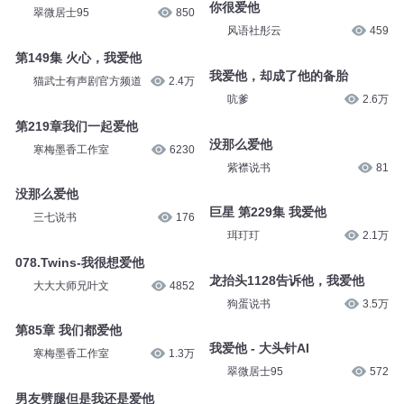
你很爱他
翠微居士95
850
风语社彤云
459
第149集 火心，我爱他
我爱他，却成了他的备胎
猫武士有声剧官方频道
2.4万
吭爹
2.6万
第219章我们一起爱他
没那么爱他
寒梅墨香工作室
6230
紫襟说书
81
没那么爱他
巨星 第229集 我爱他
三七说书
176
珥玎玎
2.1万
078.Twins-我很想爱他
龙抬头1128告诉他，我爱他
大大大师兄叶文
4852
狗蛋说书
3.5万
第85章 我们都爱他
我爱他 - 大头针AI
寒梅墨香工作室
1.3万
翠微居士95
572
男友劈腿但是我还是爱他