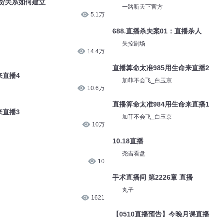
场货关系如何建立
一路听天下官方
5.1万
688.直播杀夫案01：直播杀人
失控剧场
14.4万
直播算命太准985用生命来直播2
来直播4
加菲不会飞_白玉京
10.6万
直播算命太准984用生命来直播1
来直播3
加菲不会飞_白玉京
10万
10.18直播
尧吉看盘
10
手术直播间 第2226章 直播
丸子
1621
【0510直播预告】今晚月课直播