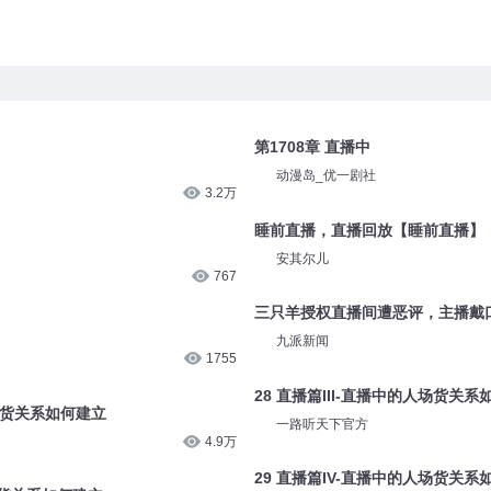
第1708章 直播中
动漫岛_优一剧社
3.2万
睡前直播，直播回放【睡前直播】【老
安其尔儿
767
三只羊授权直播间遭恶评，主播戴
九派新闻
1755
28 直播篇III-直播中的人场货关系
场货关系如何建立
一路听天下官方
4.9万
29 直播篇IV-直播中的人场货关系