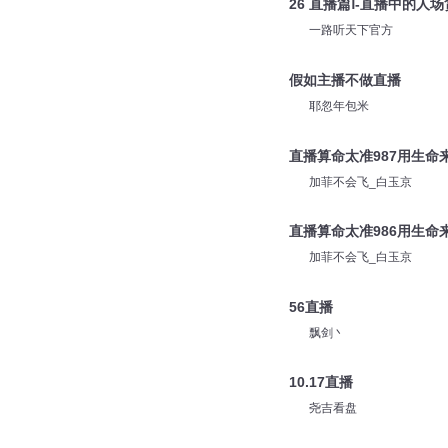
26 直播篇Ⅰ-直播中的人
一路听天下官方
假如主播不做直播
耶忽年包米
直播算命太准987用生命
加菲不会飞_白玉京
直播算命太准986用生命
加菲不会飞_白玉京
56直播
飘剑丶
10.17直播
尧吉看盘