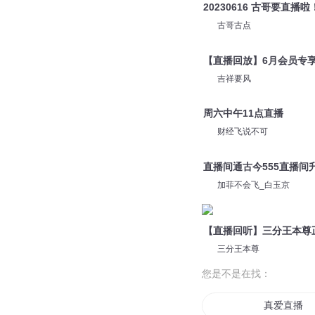
20230616 古哥要直播
古哥古点
【直播回放】6月会员专
吉祥要风
周六中午11点直播
财经飞说不可
直播间通古今555直播间
加菲不会飞_白玉京
【直播回听】三分王本尊
三分王本尊
您是不是在找：
真爱直播