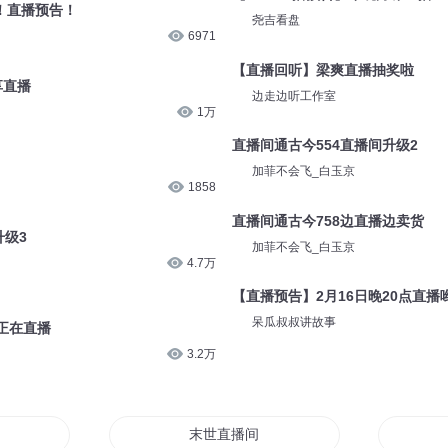
啦！直播预告！
尧吉看盘
6971
【直播回听】梁爽直播抽奖啦
享直播
边走边听工作室
1万
直播间通古今554直播间升级2
加菲不会飞_白玉京
1858
直播间通古今758边直播边卖货
升级3
加菲不会飞_白玉京
4.7万
【直播预告】2月16日晚20点直播
呆瓜叔叔讲故事
正在直播
3.2万
末世直播间