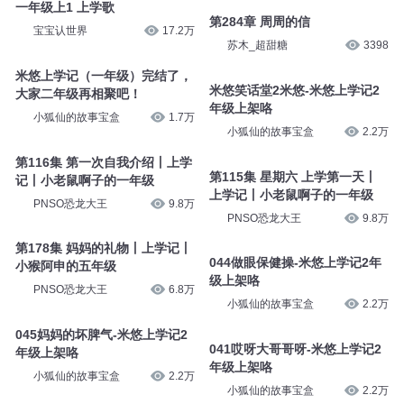
亲宝听听故事
7.1万
小狐仙的故事宝盒
2.2万
一年级上1 上学歌
第284章 周周的信
宝宝认世界
17.2万
苏木_超甜糖
3398
米悠上学记（一年级）完结了，
米悠笑话堂2米悠-米悠上学记2
大家二年级再相聚吧！
年级上架咯
小狐仙的故事宝盒
1.7万
小狐仙的故事宝盒
2.2万
第116集 第一次自我介绍丨上学
第115集 星期六 上学第一天丨
记丨小老鼠啊子的一年级
上学记丨小老鼠啊子的一年级
PNSO恐龙大王
9.8万
PNSO恐龙大王
9.8万
第178集 妈妈的礼物丨上学记丨
044做眼保健操-米悠上学记2年
小猴阿申的五年级
级上架咯