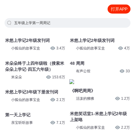
打开APP
五年级上学第一周周记
米悠上学记2年级发刊词
米悠上学记2年级发刊词
小狐仙的故事宝盒
3.4万
小狐仙的故事宝盒
4万
米朵朵终于上四年级啦（搜索米
48 周周
朵朵上学记·四五六年级）
有声公馆
33
米朵朵
153.6万
《啊吧周周》
米悠上学记3年级下册发刊词
活泼的狒狒
1.2万
小狐仙的故事宝盒
2.1万
米悠笑话堂1-米悠上学记2年级
第一天上学记
上架咯