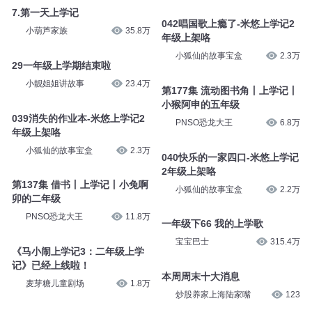
PNSO恐龙大王
6.8万
小狐仙的故事宝盒
2.2万
045妈妈的坏脾气-米悠上学记2
041哎呀大哥哥呀-米悠上学记2
年级上架咯
年级上架咯
小狐仙的故事宝盒
2.2万
小狐仙的故事宝盒
2.2万
7.第一天上学记
042唱国歌上瘾了-米悠上学记2
年级上架咯
小葫芦家族
35.8万
小狐仙的故事宝盒
2.3万
29一年级上学期结束啦
第177集 流动图书角丨上学记丨
小靓姐姐讲故事
23.4万
小猴阿申的五年级
PNSO恐龙大王
6.8万
039消失的作业本-米悠上学记2
年级上架咯
040快乐的一家四口-米悠上学记
小狐仙的故事宝盒
2.3万
2年级上架咯
小狐仙的故事宝盒
2.2万