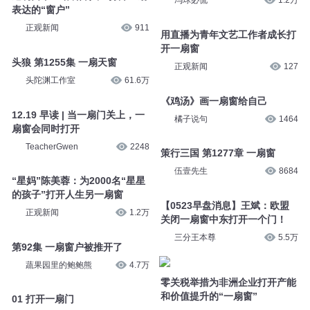
冯球必侃
1.2万
表达的“窗户”
正观新闻
911
用直播为青年文艺工作者成长打
开一扇窗
头狼 第1255集 一扇天窗
正观新闻
127
头陀渊工作室
61.6万
《鸡汤》画一扇窗给自己
12.19 早读 | 当一扇门关上，一
橘子说句
1464
扇窗会同时打开
TeacherGwen
2248
策行三国 第1277章 一扇窗
伍壹先生
8684
“星妈”陈美蓉：为2000名“星星
的孩子”打开人生另一扇窗
【0523早盘消息】王斌：欧盟
正观新闻
1.2万
关闭一扇窗中东打开一个门！
三分王本尊
5.5万
第92集 一扇窗户被推开了
蔬果园里的鲍鲍熊
4.7万
零关税举措为非洲企业打开产能
和价值提升的“一扇窗”
01 打开一扇门