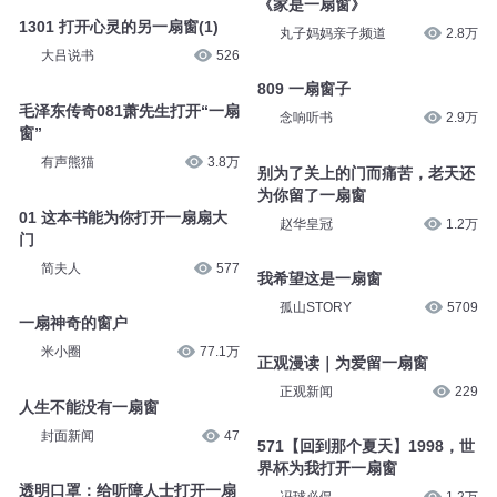
《家是一扇窗》
1301 打开心灵的另一扇窗(1)
丸子妈妈亲子频道
2.8万
大吕说书
526
809 一扇窗子
毛泽东传奇081萧先生打开“一扇
念响听书
2.9万
窗”
有声熊猫
3.8万
别为了关上的门而痛苦，老天还
为你留了一扇窗
01 这本书能为你打开一扇扇大
赵华皇冠
1.2万
门
简夫人
577
我希望这是一扇窗
孤山STORY
5709
一扇神奇的窗户
米小圈
77.1万
正观漫读｜为爱留一扇窗
正观新闻
229
人生不能没有一扇窗
封面新闻
47
571【回到那个夏天】1998，世
界杯为我打开一扇窗
透明口罩：给听障人士打开一扇