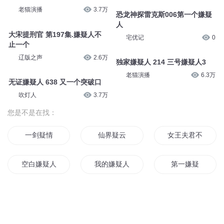
老猫演播
3.7万
恐龙神探雷克斯006第一个嫌疑
人
大宋提刑官 第197集.嫌疑人不
宅优记
0
止一个
辽版之声
2.6万
独家嫌疑人 214 三号嫌疑人3
老猫演播
6.3万
无证嫌疑人 638 又一个突破口
吹灯人
3.7万
您是不是在找：
一剑疑情
仙界疑云
女王夫君不嫌多
空白嫌疑人
我的嫌疑人小姐
第一嫌疑
你真讨人嫌
大元疑云
冰箱里的嫌疑人
嫌疑人有47条染色体
嫌妻当家
口是心非公子边嫌