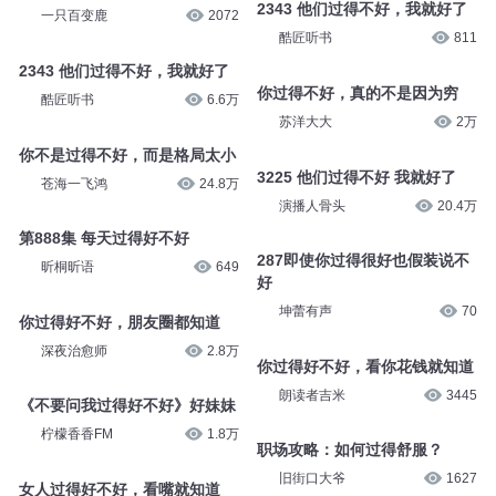
2343 他们过得不好，我就好了
一只百变鹿
2072
酷匠听书
811
2343 他们过得不好，我就好了
你过得不好，真的不是因为穷
酷匠听书
6.6万
苏洋大大
2万
你不是过得不好，而是格局太小
3225 他们过得不好 我就好了
苍海一飞鸿
24.8万
演播人骨头
20.4万
第888集 每天过得好不好
287即使你过得很好也假装说不
昕桐昕语
649
好
坤蕾有声
70
你过得好不好，朋友圈都知道
深夜治愈师
2.8万
你过得好不好，看你花钱就知道
朗读者吉米
3445
《不要问我过得好不好》好妹妹
柠檬香香FM
1.8万
职场攻略：如何过得舒服？
旧街口大爷
1627
女人过得好不好，看嘴就知道