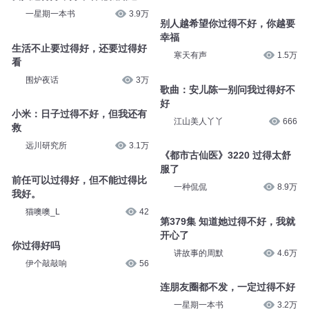
一星期一本书
3.9万
别人越希望你过得不好，你越要
幸福
生活不止要过得好，还要过得好
寒天有声
1.5万
看
围炉夜话
3万
歌曲：安儿陈一别问我过得好不
好
小米：日子过得不好，但我还有
江山美人丫丫
666
救
远川研究所
3.1万
《都市古仙医》3220 过得太舒
服了
前任可以过得好，但不能过得比
一种侃侃
8.9万
我好。
猫噢噢_L
42
第379集 知道她过得不好，我就
开心了
你过得好吗
讲故事的周默
4.6万
伊个敲敲响
56
连朋友圈都不发，一定过得不好
一星期一本书
3.2万