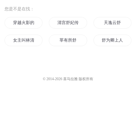
您是不是在找：
穿越火影的国服剑仙
清宫舒妃传
天逸云舒
女主叫林清舒
莘有所舒
舒为卿上人
简云舒传奇
就是不服
这种感觉好舒服
舒冰影之歌
女主林清舒
重生之以德服人
© 2014-
2026
喜马拉雅 版权所有
羲舒情开
快穿之不服来战呀
云舒问道
云卷云舒
重生舒眉
我是望舒
舒拉的异界生活
张舒的多重世界