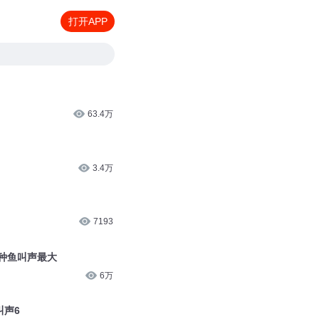
打开APP
63.4万
3.4万
7193
种鱼叫声最大
6万
叫声6