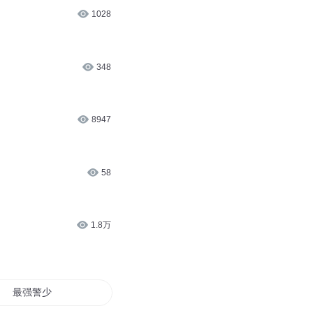
1028
348
8947
58
1.8万
最强警少