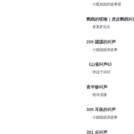
小暖姐姐的故事屋
鹦鹉的呢喃｜虎皮鹦鹉叫声 
兽离罗先生
209 讙讙的叫声
小靓姐姐讲故事
《山雀叫声6》
伊这个叩叩
夜半惨叫声
维华演播
309 耳鼠的叫声
小靓姐姐讲故事
391 尖叫声