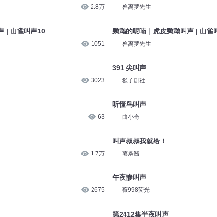
2.8万
兽离罗先生
| 山雀叫声10
鹦鹉的呢喃｜虎皮鹦鹉叫声 | 山雀
1051
兽离罗先生
391 尖叫声
3023
猴子剧社
听懂鸟叫声
63
曲小奇
叫声叔叔我就给！
1.7万
薯条酱
午夜惨叫声
2675
薇998荧光
第2412集半夜叫声