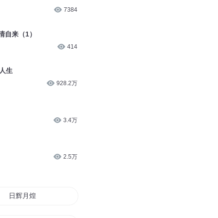
7384
清自来（1）
414
人生
928.2万
3.4万
2.5万
日辉月煌