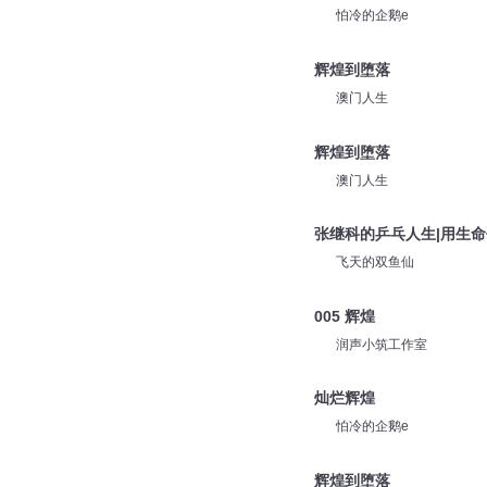
怕冷的企鹅e
辉煌到堕落
澳门人生
辉煌到堕落
澳门人生
张继科的乒乓人生|用生
飞天的双鱼仙
005 辉煌
润声小筑工作室
灿烂辉煌
怕冷的企鹅e
辉煌到堕落