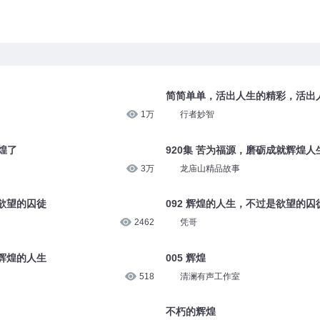
简简单单，活出人生的精彩，活出
1万
行者妙智
煌了
920集 苦为福源，磨砺成就辉煌人
3万
龙庙山精品故事
欲望的囚徒
092 辉煌的人生，不过是欲望的囚
2462
凭哥
辉煌的人生
005 辉煌
518
清澜有声工作室
不朽的辉煌