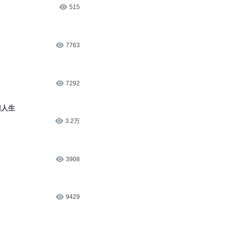
515
7763
7292
煌人生
3.2万
3908
9429