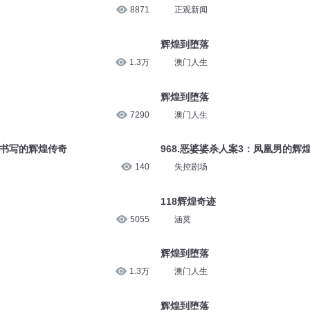
8871
正观新闻
辉煌到堕落
1.3万
澳门人生
辉煌到堕落
7290
澳门人生
命书写的辉煌传奇
968.恶婆婆杀人案3：凤凰男的辉
140
失控剧场
118辉煌奇迹
5055
涵莫
辉煌到堕落
1.3万
澳门人生
辉煌到堕落