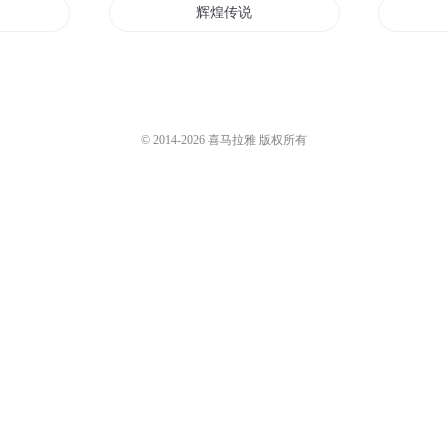
路
辉煌传说
三界辉煌
为你辉煌
© 2014-
2026
喜马拉雅 版权所有
星空的辉煌
重生之辉煌一世