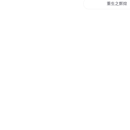
重生之辉煌
辉煌之成长
重生之辉煌
至尊辉煌
人世辉煌
辉煌三国记