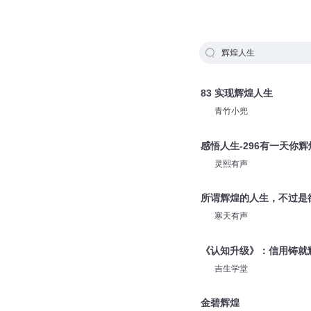
辉煌人生
83 实现辉煌人生
青竹小兜
感悟人生-296有一天你辉
灵熙有声
所谓辉煌的人生，不过是
寒天有声
《认知升级》：信用铸就
吉生学堂
金碧辉煌