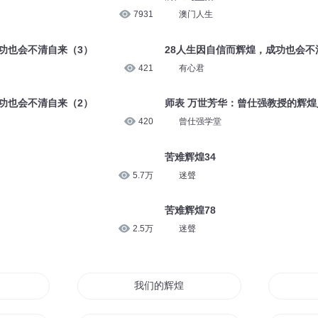
7931
澳门人生
功也会不清自来（3）
28人生因自信而辉煌，成功也会不
421
有心君
功也会不清自来（2）
师表 万世芳华：曾仕强教授的辉煌
420
曾仕强学堂
苦难辉煌34
5.7万
迷聲
苦难辉煌78
2.5万
迷聲
我们的辉煌青春