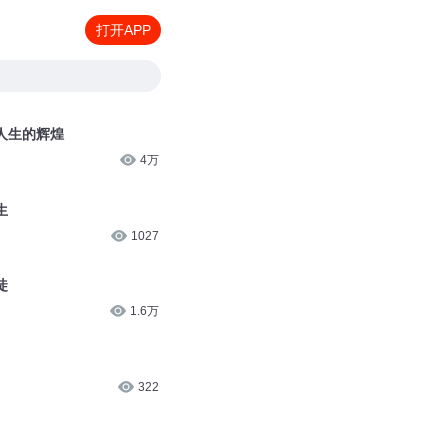
打开APP
人生的辉煌
4万
生
1027
徒
1.6万
322