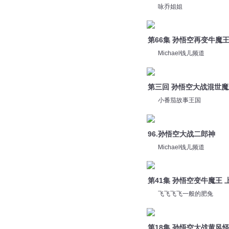
第三回 孙悟空大战混世
小番茄故事王国
96.孙悟空大战二郎神
Michael钱儿频道
第41集 孙悟空变牛魔王 
飞飞飞飞一般的肥兔
第18集 孙悟空大战黄风怪
飞飞飞飞一般的肥兔
第15集 孙悟空大战黑熊精
飞飞飞飞一般的肥兔
您是不是在找：
俺是妖猴孙