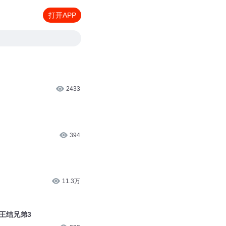
打开APP
2433
394
11.3万
猴王结兄弟3
223