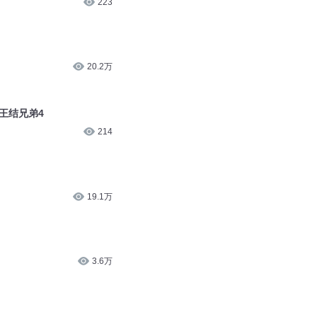
20.2万
猴王结兄弟4
214
19.1万
3.6万
3.4万
16.3万