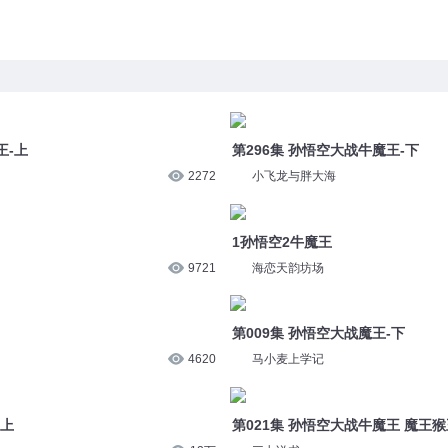
王-上
第296集 孙悟空大战牛魔王-下
2272
小飞龙与胖大海
1孙悟空2牛魔王
9721
海恋天韵坊场
第009集 孙悟空大战魔王-下
马小麦上学记
4620
第021集 孙悟空大战牛魔王 魔王
-上
三七说书
12万