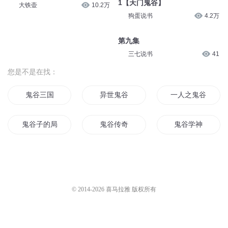
1【天门鬼谷】
大铁壶
10.2万
狗蛋说书
4.2万
第九集
三七说书
41
您是不是在找：
鬼谷三国
异世鬼谷
一人之鬼谷传人
鬼谷子的局
鬼谷传奇
鬼谷学神
鬼谷天下
鬼谷郡主
三国之鬼谷传奇
三国鬼谷天下
鬼谷新界
鬼谷河山
© 2014-
2026
喜马拉雅 版权所有
鬼谷之鬼徒
百鬼之谷
鬼谷郭嘉传