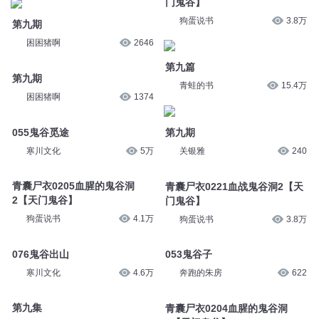
门鬼谷】
狗蛋说书
3.8万
第九期
困困猪啊
2646
第九篇
第九期
青蛙的书
15.4万
困困猪啊
1374
055鬼谷觅途
第九期
寒川文化
5万
关银雅
240
青囊尸衣0205血腥的鬼谷洞
青囊尸衣0221血战鬼谷洞2【天
2【天门鬼谷】
门鬼谷】
狗蛋说书
4.1万
狗蛋说书
3.8万
076鬼谷出山
053鬼谷子
寒川文化
4.6万
奔跑的朱房
622
第九集
青囊尸衣0204血腥的鬼谷洞