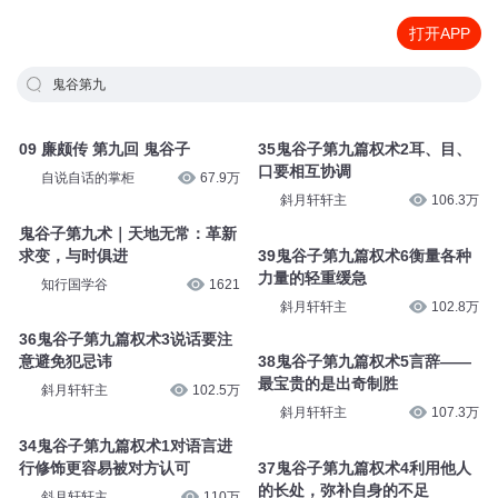
打开APP
鬼谷第九
09 廉颇传 第九回 鬼谷子
35鬼谷子第九篇权术2耳、目、
口要相互协调
自说自话的掌柜
67.9万
斜月轩轩主
106.3万
鬼谷子第九术｜天地无常：革新
求变，与时俱进
39鬼谷子第九篇权术6衡量各种
力量的轻重缓急
知行国学谷
1621
斜月轩轩主
102.8万
36鬼谷子第九篇权术3说话要注
意避免犯忌讳
38鬼谷子第九篇权术5言辞——
最宝贵的是出奇制胜
斜月轩轩主
102.5万
斜月轩轩主
107.3万
34鬼谷子第九篇权术1对语言进
行修饰更容易被对方认可
37鬼谷子第九篇权术4利用他人
的长处，弥补自身的不足
斜月轩轩主
110万