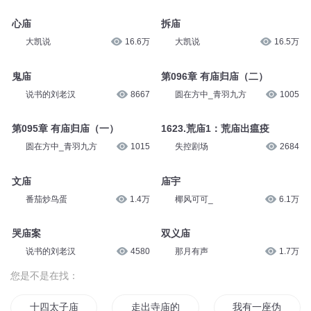
心庙
拆庙
大凯说
16.6万
大凯说
16.5万
鬼庙
第096章 有庙归庙（二）
说书的刘老汉
8667
圆在方中_青羽九方
1005
第095章 有庙归庙（一）
1623.荒庙1：荒庙出瘟疫
圆在方中_青羽九方
1015
失控剧场
2684
文庙
庙宇
番茄炒鸟蛋
1.4万
椰风可可_
6.1万
哭庙案
双义庙
说书的刘老汉
4580
那月有声
1.7万
您是不是在找：
十四太子庙
走出寺庙的女人
我有一座伪神庙