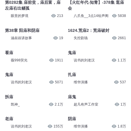
第0282集 庙前贫，庙后富，庙
【火红年代-知青】-378集 逛庙
左庙右出鳏孤
会
眼里的梦境
213
八爪鱼__3点14绘声阁
5838
第38章 阳庙和阴庙
1624.荒庙2：荒庙破封
涵叔叔讲故事
19
失控剧场
2661
看庙
鬼庙
薇998荧光
1911
说书的刘老汉
1.1万
鬼庙
扎庙
说书的刘老汉
5071
维华演播
537
拆庙
庙鬼
凯神_
2.1万
超凡有声工作室
1万
老庙
阴庙
说书的刘老汉
155万
维华演播
1.8万