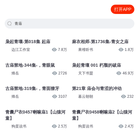
打开APP
青庙
枭起青壤-第018集 起庙
麻衣相师-第1736集-青女之庙
边江工作室
7.8万
果维听书
1.8万
古庙禁地-344集-，青眼鼠
枭起青壤 001 朽颓的破庙
烽岳
2726
天下书盟
46.9万
古庙禁地-319集-，青面獠牙
第21章 庙会与青涩的冲动
烽岳
3107
暮云朝朝
232
青囊尸衣0457喇嘛庙1【山猿河
青囊尸衣0458喇嘛庙2【山猿河
童】
童】
狗蛋说书
2.5万
狗蛋说书
2.4万