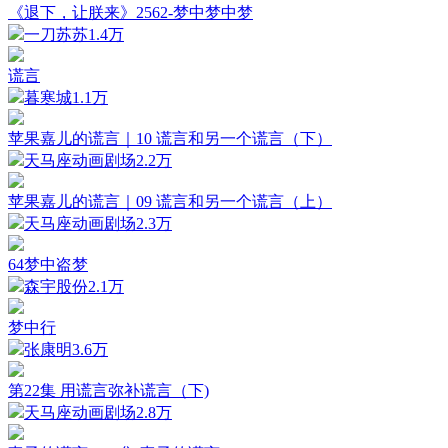
《退下，让朕来》2562-梦中梦中梦
一刀苏苏
1.4万
谎言
暮寒城
1.1万
苹果嘉儿的谎言｜10 谎言和另一个谎言（下）
天马座动画剧场
2.2万
苹果嘉儿的谎言｜09 谎言和另一个谎言（上）
天马座动画剧场
2.3万
64梦中盗梦
森宇股份
2.1万
梦中行
张康明
3.6万
第22集 用谎言弥补谎言（下)
天马座动画剧场
2.8万