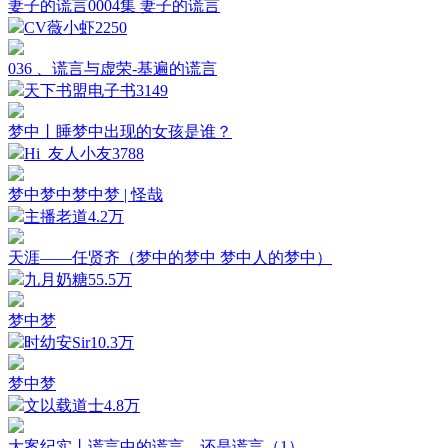
妻子的谎言0004集 妻子的谎言
CV薇小虾
2250
036 、谎言与虚荣-基遍的谎言
天下书盟电子书
3149
梦中丨睡梦中出现的女孩是谁？
Hi_友人小友
3788
梦中梦中梦中梦 | 怪哉
主播老道
4.2万
天涯——任贤齐（梦中的梦中 梦中人的梦中）
九月奶糖
55.5万
梦中梦
时幼安Sir
10.3万
梦中梦
文以载道士
4.8万
大案纪实丨谎言中的谎言，还是谎言（1）