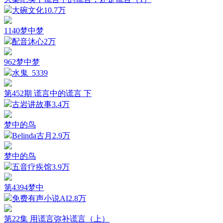
大碗文化
10.7万
1140梦中梦
配音沐心
2万
962梦中梦
水鬼_
5339
第452期 谎言中的谎言 下
古岩讲故事
3.4万
梦中的鸟
Belinda古月
2.9万
梦中的鸟
五音疗疾馆
3.9万
第4394梦中
免费有声小说AI
2.8万
第22集 用谎言弥补谎言（上）