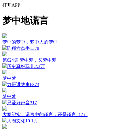
打开APP
梦中地谎言
梦中的梦中，梦中人的梦中
陈翔六点半
1378
第624集 梦中梦，又梦中梦
历史真好玩儿
2.3万
梦中梦
力哥讲故事
6873
梦中梦
只爱好声音
317
大案纪实丨谎言中的谎言，还是谎言（2）
大碗文化
10.1万