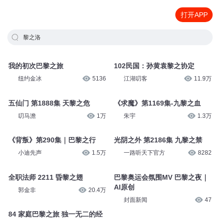
打开APP
黎之洛
我的初次巴黎之旅
102民国：孙黄袁黎之协定
纽约金冰
5136
江湖叨客
11.9万
五仙门 第1888集 天黎之危
《求魔》第1169集-九黎之血
叨马澹
1万
朱宇
1.3万
《背叛》第290集｜巴黎之行
光阴之外 第2186集 九黎之禁
小迪先声
1.5万
一路听天下官方
8282
全职法师 2211 昏黎之翅
巴黎奥运会氛围MV 巴黎之夜｜
AI原创
郭金非
20.4万
封面新闻
47
84 家庭巴黎之旅 独一无二的经