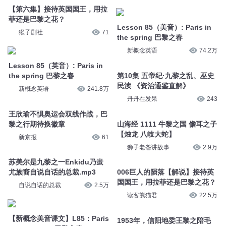
【第六集】接待英国国王，用拉
菲还是巴黎之花？
Lesson 85（美音）: Paris in
猴子剧社
71
the spring 巴黎之春
新概念英语
74.2万
Lesson 85（英音）: Paris in
the spring 巴黎之春
第10集 五帝纪·九黎之乱、巫史
民渎 《资治通鉴直解》
新概念英语
241.8万
丹丹在发呆
243
王欣瑜不惧奥运会双线作战，巴
黎之行期待换徽章
山海经 1111 牛黎之国 儋耳之子
【烛龙 八岐大蛇】
新京报
61
狮子老爸讲故事
2.9万
苏美尔是九黎之一Enkidu乃蚩
尤族裔自说自话的总裁.mp3
006巨人的陨落【解说】接待英
国国王，用拉菲还是巴黎之花？
自说自话的总裁
2.5万
读客熊猫君
22.5万
【新概念美音课文】L85：Paris
1953年，信阳地委王黎之陪毛