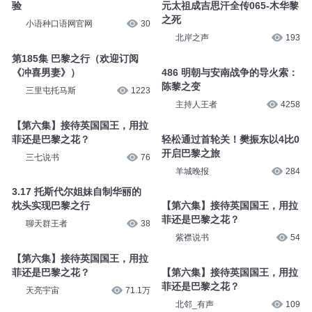
验
元太祖成吉思汗全传065-木华黎
之死
小语种口语网官网
30
北岸之声
193
第185集 巴黎之行（欢迎订阅
《冲喜男妻》）
486 明朝与安南战争的导火索：
陈黎之变
三里屯托马斯
1223
主持人王者
4258
【第六集】接待英国国王，用拉
菲还是巴黎之花？
轻松通过首轮关！樊振东以4比0
开启巴黎之旅
三七说书
76
羊城晚报
284
3.17 托斯代尔姐妹自制华丽的
枕头实现巴黎之行
【第六集】接待英国国王，用拉
菲还是巴黎之花？
聊天群王者
38
紫襟说书
54
【第六集】接待英国国王，用拉
菲还是巴黎之花？
【第六集】接待英国国王，用拉
菲还是巴黎之花？
天亮宇宙
71.1万
北邻_有声
109