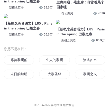
in the spring 巴黎之春
主席南巡，毛主席：你管着几个
国家哩
新概念英语
29.6万
馆长史局
4626
【新概念英音课文】L85：Paris
in the spring 巴黎之春
【新概念英音听力】L85：Paris
in the spring 巴黎之春
新概念英语
55.6万
新概念英语
86.9万
您是不是在找：
等待黎明的阳光
生人的黎明
洛洛如水
末日的黎明
大黎圣尊
黎明之火
黑夜黎明时
黎明时代
落日后的黎明
黎明日记
如若巴黎不快乐
白洛北黎
© 2014-
2026
喜马拉雅 版权所有