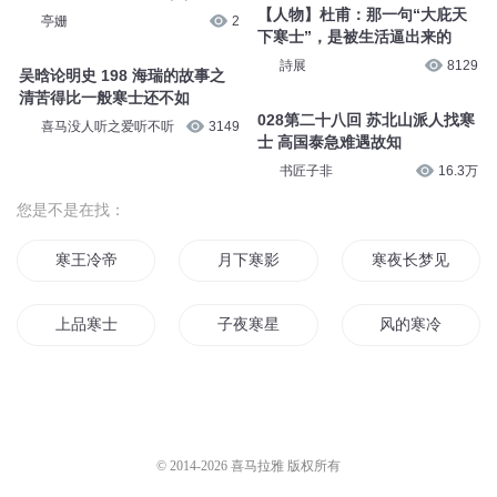
【人物】杜甫：那一句“大庇天
亭姗
2
下寒士”，是被生活逼出来的
詩展
8129
吴晗论明史 198 海瑞的故事之
清苦得比一般寒士还不如
028第二十八回 苏北山派人找寒
喜马没人听之爱听不听
3149
士 高国泰急难遇故知
书匠子非
16.3万
您是不是在找：
寒王冷帝
月下寒影
寒夜长梦见
上品寒士
子夜寒星
风的寒冷
寒月夜千年冷
寒天圣皇
寒门士子传
月下听寒
星寒月冷
斗罗之寒梦
© 2014-
2026
喜马拉雅 版权所有