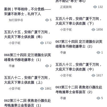
房不能让“寒士”寒心
正观新闻
132
案例｜平等相待，不分贵贱——
宋濂不欺寒士，礼待下人
五百八十四，安得广厦千万间，
知行国学谷
5
大庇天下寒士俱欢颜（下）
小雷子呢
1856
五百八十五，安得广厦千万间，
大庇天下寒士俱欢颜（终）
067第三十四回 定兰谱颜生识英
小雷子呢
1732
雄看鱼书柳老嫌寒士（2）
亭姗
1
066第三十四回 定兰谱颜生识英
雄看鱼书柳老嫌寒士（1）
五百八十三，安得广厦千万间，
亭姗
2
大庇天下寒士俱欢颜（中）
小雷子呢
1817
五百八十二，安得广厦千万间，
大庇天下寒士俱欢颜（上）
063第三十二回 夜救老仆颜生赴
小雷子呢
1861
考晚逢寒士金客扬言（2）
亭姗
5
062第三十二回 夜救老仆颜生赴
考晚逢寒士金客扬言（1）