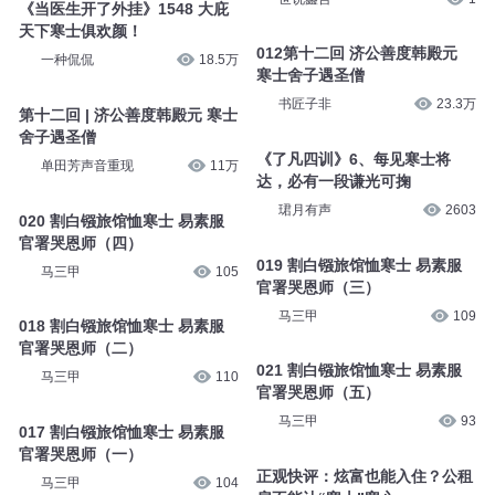
《当医生开了外挂》1548 大庇
天下寒士俱欢颜！
012第十二回 济公善度韩殿元
一种侃侃
18.5万
寒士舍子遇圣僧
书匠子非
23.3万
第十二回 | 济公善度韩殿元 寒士
舍子遇圣僧
《了凡四训》6、每见寒士将
单田芳声音重现
11万
达，必有一段谦光可掬
珺月有声
2603
020 割白镪旅馆恤寒士 易素服
官署哭恩师（四）
019 割白镪旅馆恤寒士 易素服
马三甲
105
官署哭恩师（三）
马三甲
109
018 割白镪旅馆恤寒士 易素服
官署哭恩师（二）
021 割白镪旅馆恤寒士 易素服
马三甲
110
官署哭恩师（五）
马三甲
93
017 割白镪旅馆恤寒士 易素服
官署哭恩师（一）
正观快评：炫富也能入住？公租
马三甲
104