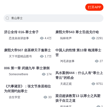
打开APP
青山寒士
济公全传 016-寒士舍子
康熙大帝543 寒士舌战戈什哈
恐龙叔叔讲故事
4.4万
灿林有声
2291
康熙大帝507 坐茶肆天子逢寒士
中国人的性情 第13章 晚清寒士
苦
天下书盟精品图书
1.7万
鸿毛讲故事
27
006 第一章 武德九年 寒士潦倒
风水案例444：什么人有“寒士上
Someonethere
174
青云”的机会
天易正观
9751
《六事箴言》：张文节身居相位
为何清约如寒士
梁启超谈教育13 以寒士之风塑
吉生学堂
33
孩子自立之道
世说鑫言
1