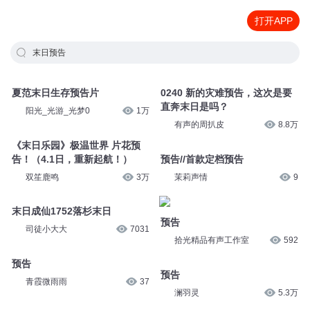
打开APP
末日预告
夏范末日生存预告片
0240 新的灾难预告，这次是要
直奔末日是吗？
阳光_光游_光梦0
1万
有声的周扒皮
8.8万
《末日乐园》极温世界 片花预
告！（4.1日，重新起航！）
预告//首款定档预告
双笙鹿鸣
3万
茉莉声情
9
末日成仙1752落杉末日
预告
司徒小大大
7031
拾光精品有声工作室
592
预告
预告
青霞微雨雨
37
澜羽灵
5.3万