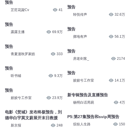
预告
预告
芷荭花譺Cv
41
聆悦传声
32.6万
预告
预告
露露主播
69.9万
掷地有声
56.1万
预告
预告
青夏漫秋罗家皓
333
房老剑客_
2174
预告
预告
听书铺
9.3万
姣姣兮工作室
14.1万
预告
新专辑预告及直播预告
姣姣兮工作室
23.9万
杨明白话周易
4万
电影《焚城》发布终极预告，刘
P5:第27集预告和svip周预告
德华白宇莫文蔚展开末日救援
缤纷人生路
150
新京报
248