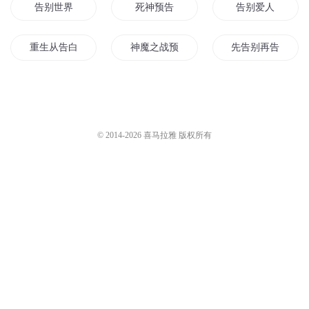
告别世界
死神预告
告别爱人
重生从告白开始
神魔之战预告
先告别再告白
预见天国
预言无用
长情不告白
全世界告白
星海侦探所之神偷的预告
京元预告
© 2014-
2026
喜马拉雅 版权所有
异之预告
重生后男神对我告白了
回来告别
生命的告白
等待是最长情的告白
不告修仙传
死亡预告之求生
死亡预告