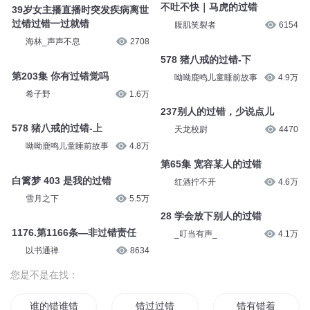
不吐不快｜马虎的过错
39岁女主播直播时突发疾病离世
过错过错一过就错
腹肌笑裂者
6154
海林_声声不息
2708
578 猪八戒的过错-下
第203集 你有过错觉吗
呦呦鹿鸣儿童睡前故事
4.9万
希子野
1.6万
237别人的过错，少说点儿
578 猪八戒的过错-上
天龙校尉
4470
呦呦鹿鸣儿童睡前故事
4.8万
第65集 宽容某人的过错
白篱梦 403 是我的过错
红酒拧不开
4.6万
雪月之下
5.5万
28 学会放下别人的过错
1176.第1166条—非过错责任
_叮当有声_
4.1万
以书通禅
8634
您是不是在找：
谁的错谁错过
错过过错
错有错着