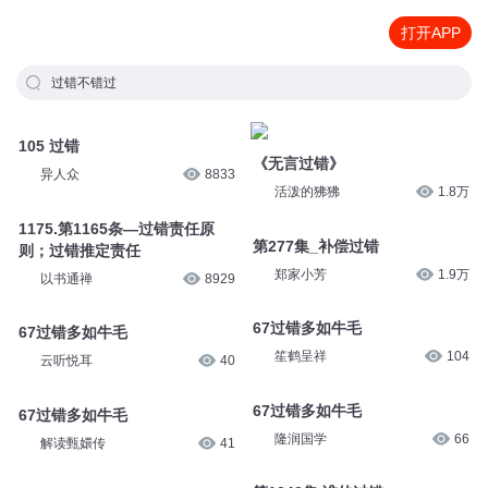
打开APP
过错不错过
105 过错
《无言过错》
异人众
8833
活泼的狒狒
1.8万
1175.第1165条—过错责任原
第277集_补偿过错
则；过错推定责任
郑家小芳
1.9万
以书通禅
8929
67过错多如牛毛
67过错多如牛毛
笙鹤呈祥
104
云听悦耳
40
67过错多如牛毛
67过错多如牛毛
隆润国学
66
解读甄嬛传
41