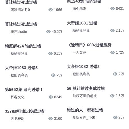
第1243集 谁的过错
莫让错过变成过错
源个老浩
8431
闲踏清凉月0
1966
大帝姬1081 过错
莫让错过变成过错
糖醋奥利奥
2.1万
涛声studio
45.5万
《逢晴日》669-过错压身
锦庭娇424 谁的过错
一刀苏苏
1725
糖醋奥利奥
6.2万
大帝姬1082 过错2
大帝姬1083 过错3
糖醋奥利奥
2万
糖醋奥利奥
2万
56.莫让错过变成过错
第5652集 追究过错！
前程万里的老虎
1.6万
怀谷文化
6249
错过的人，都有过错
327如何指出老板过错
夜听女声_小末
7万
天龙校尉
3160