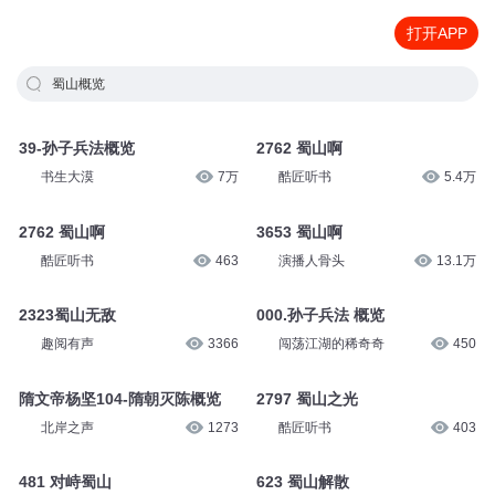
打开APP
蜀山概览
39-孙子兵法概览
2762 蜀山啊
书生大漠
7万
酷匠听书
5.4万
2762 蜀山啊
3653 蜀山啊
酷匠听书
463
演播人骨头
13.1万
2323蜀山无敌
000.孙子兵法 概览
趣阅有声
3366
闯荡江湖的稀奇奇
450
隋文帝杨坚104-隋朝灭陈概览
2797 蜀山之光
北岸之声
1273
酷匠听书
403
481 对峙蜀山
623 蜀山解散