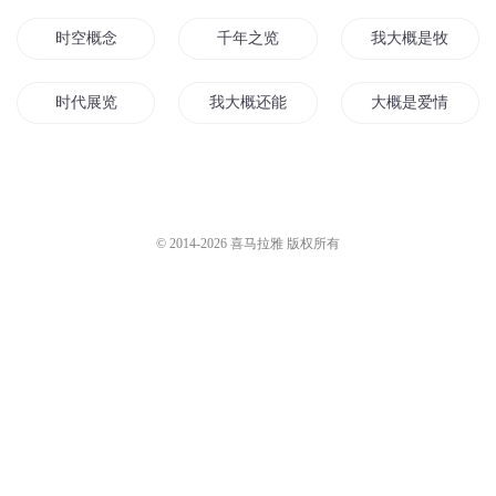
时空概念
千年之览
我大概是牧师
时代展览
我大概还能活五年
大概是爱情
一览江山
览文之识
蜀山小剑仙
大概是爱吧
新蜀山传
巴蜀往事
© 2014-
2026
喜马拉雅 版权所有
我大概是个假神仙
从蜀山开始修仙
恋爱概率学
情断览城
概念为王
蜀山修行记
神州蜀歌
重生之俯览世界