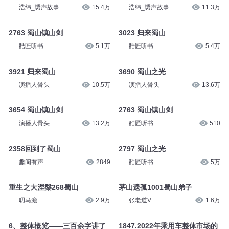
浩纬_诱声故事
15.4万
浩纬_诱声故事
11.3万
2763 蜀山镇山剑
3023 归来蜀山
酷匠听书
5.1万
酷匠听书
5.4万
3921 归来蜀山
3690 蜀山之光
演播人骨头
10.5万
演播人骨头
13.6万
3654 蜀山镇山剑
2763 蜀山镇山剑
演播人骨头
13.2万
酷匠听书
510
2358回到了蜀山
2797 蜀山之光
趣阅有声
2849
酷匠听书
5万
重生之大涅槃268蜀山
茅山遗孤1001蜀山弟子
叨马澹
2.9万
张老道V
1.6万
6、整体概览——三百余字讲了
1847.2022年乘用车整体市场的