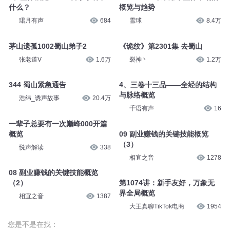
什么？
概览与趋势
珺月有声
684
雪球
8.4万
茅山遗孤1002蜀山弟子2
《诡纹》第2301集 去蜀山
张老道V
1.6万
裂神丶
1.2万
344 蜀山紧急通告
4、三卷十三品——全经的结构
与脉络概览
浩纬_诱声故事
20.4万
千语有声
16
一辈子总要有一次巅峰000开篇
概览
09 副业赚钱的关键技能概览
（3）
悦声解读
338
相宜之音
1278
08 副业赚钱的关键技能概览
（2）
第1074讲：新手友好，万象无
界全局概览
相宜之音
1387
大王真聊TikTok电商
1954
您是不是在找：