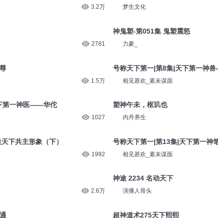
3.2万
梦生文化
神鬼塑-第051集 鬼塑震怒
2781
力豪_
天尊
号称天下第一|第8集|天下第一神
1.5万
相见甚欢_素未谋面
天下第一神医——华佗
塑神午未，枢玑也
1027
内丹养生
塑造天下共主形象（下）
号称天下第一|第13集|天下第一神
1992
相见甚欢_素未谋面
神途 2234 名动天下
2.6万
演播人骨头
神通
超神道术275天下熙熙