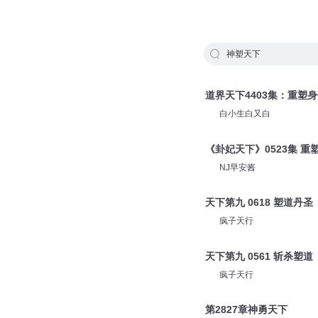
神塑天下
道界天下4403集：重塑
白小生白又白
《卦妃天下》0523集 重
NJ早安酱
天下第九 0618 塑道丹圣
疯子天行
天下第九 0561 斩杀塑道
疯子天行
第2827章神勇天下