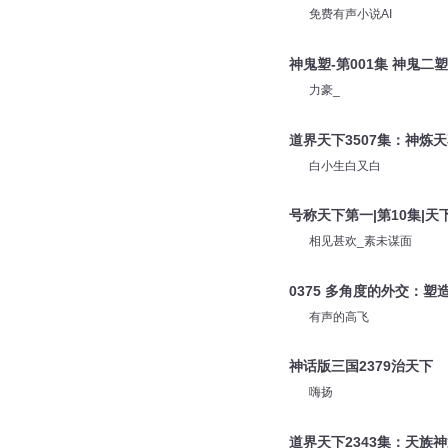
免费有声小说AI
神鬼塑-第001集 神鬼二塑
力豪_
道界天下3507集：神炼
白小生白又白
号称天下第一|第10集|
相见甚欢_素未谋面
0375 多角度的外交：
有声的高飞
神话版三国2379治天下
嗨扬
道界天下2343集：天族