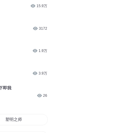
15.9万
3172
1.9万
3.9万
下即我
26
塑明之师