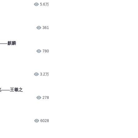
5.6万
361
兽——麒麟
780
3.2万
笔——王羲之
278
6028