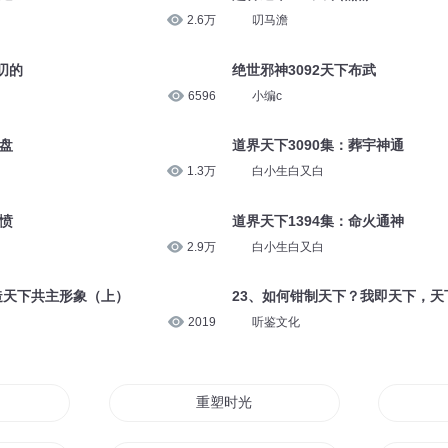
2.6万
叨马澹
叨的
绝世邪神3092天下布武
6596
小编c
底盘
道界天下3090集：葬宇神通
1.3万
白小生白又白
共愤
道界天下1394集：命火通神
2.9万
白小生白又白
塑造天下共主形象（上）
23、如何钳制天下？我即天下，天
2019
听鉴文化
重塑时光