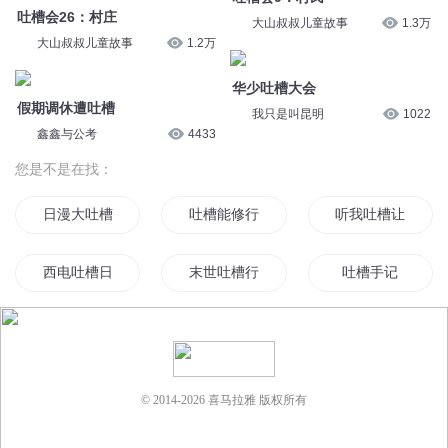
西电吐槽日记
末世吐槽行
吐槽手记
吐槽大冒险
吐槽我在穿越的路上
劫帝吐槽记
吐槽之神
吐槽王座
十万个神吐槽
© 2014-
2026
喜马拉雅 版权所有
吐槽大神
吐槽唐游记
异界吐槽记
吐槽鬼的传说
无敌吐槽王
火影之吐槽系统
吐槽玩家
我的吐槽无限