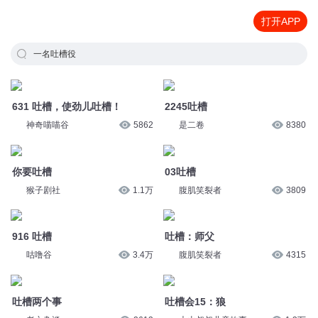
打开APP
一名吐槽役
631 吐槽，使劲儿吐槽！
2245吐槽
神奇喵喵谷
5862
是二卷
8380
你要吐槽
03吐槽
猴子剧社
1.1万
腹肌笑裂者
3809
916 吐槽
吐槽：师父
咕噜谷
3.4万
腹肌笑裂者
4315
吐槽两个事
吐槽会15：狼
老六杂谈
2613
大山叔叔儿童故事
1.3万
103.吐槽大会：我们来吐槽一下
吐槽大会