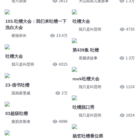
洗白大会
我只是叫昆明
4735
硬核班长
13.4万
第439集 吐槽
吐槽大会
君颜讲故事
1.3万
我只是叫昆明
4315
rock吐槽大会
23-借书吐槽
我只是叫昆明
1124
国画家墨威
2万
吐槽脱口秀
03超级吐槽
我只是叫昆明
1024
腹肌笑裂者
4096
杨笠吐槽番位癌
第一名和最后一名
帆大圣
2081
曲小奇
4.2万
吐槽会17：末影龙
吐槽会25：药水
大山叔叔儿童故事
1.3万
大山叔叔儿童故事
1.2万
吐槽会70：染料