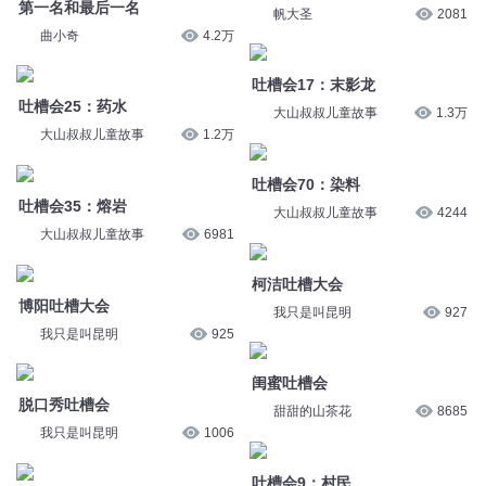
吐槽会35：熔岩
大山叔叔儿童故事
4244
大山叔叔儿童故事
6981
柯洁吐槽大会
博阳吐槽大会
我只是叫昆明
927
我只是叫昆明
925
闺蜜吐槽会
脱口秀吐槽会
甜甜的山茶花
8685
我只是叫昆明
1006
吐槽会9：村民
吐槽会26：村庄
大山叔叔儿童故事
1.3万
大山叔叔儿童故事
1.2万
华少吐槽大会
假期调休遭吐槽
我只是叫昆明
1022
鑫鑫与公考
4433
您是不是在找：
日漫大吐槽
吐槽能修行
听我吐槽让你爽