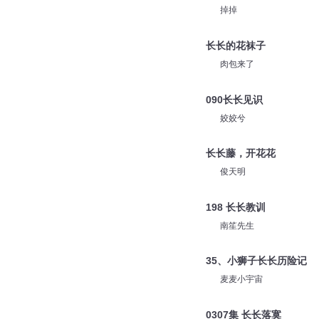
掉掉
长长的花袜子
肉包来了
090长长见识
姣姣兮
长长藤，开花花
俊天明
198 长长教训
南笙先生
35、小狮子长长历险记
麦麦小宇宙
0307集 长长落寞