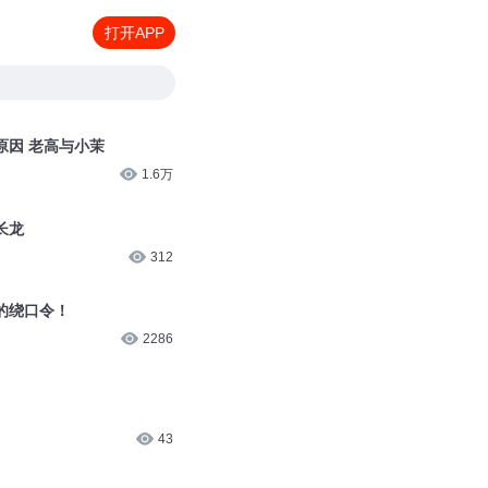
打开APP
原因 老高与小茉
1.6万
长龙
312
的绕口令！
2286
43