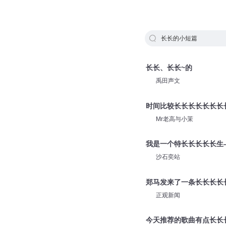
长长的小短篇
长长、长长~的
禹田声文
时间比较长长长长长长长
Mr老高与小茉
我是一个特长长长长长生
沙石奕站
郑马发来了一条长长长长
正观新闻
今天推荐的歌曲有点长长