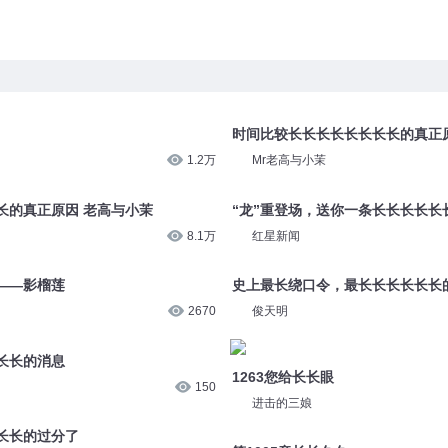
时间比较长长长长长长长长的真正
1.2万
Mr老高与小茉
长的真正原因 老高与小茉
“龙”重登场，送你一条长长长长长
8.1万
红星新闻
——影榴莲
史上最长绕口令，最长长长长长长
2670
俊天明
长长的消息
1263您给长长眼
150
进击的三娘
长长的过分了