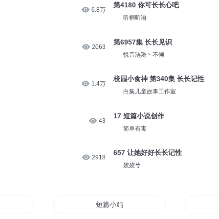
第4180 你可长长心吧
6.8万
昕桐昕语
第6957集 长长见识
2063
悦音涟漪丶不倾
校园小食神 第340集 长长记性
1.4万
白集儿童故事工作室
17 短篇小说创作
43
简单有毒
657 让她好好长长记性
2918
姣姣兮
短篇小鸡