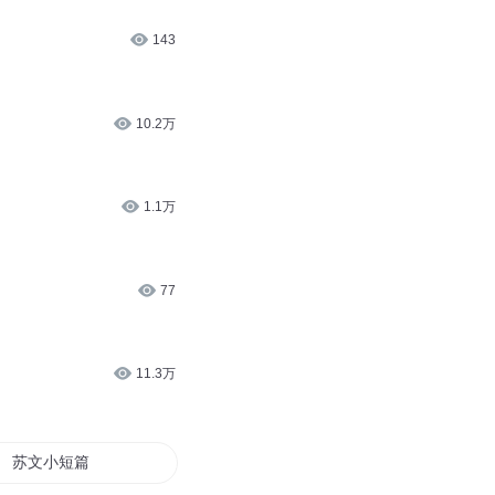
143
10.2万
1.1万
77
11.3万
苏文小短篇