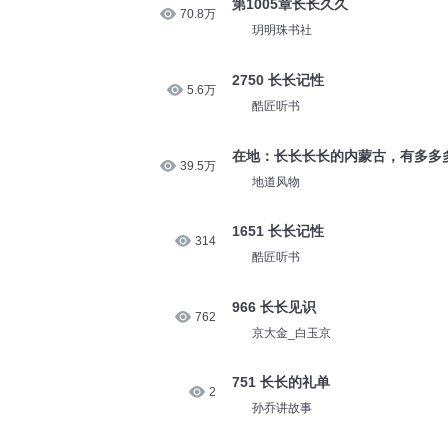
第1005章长长久久
70.8万
玥明珠书社
2750 长长记性
5.6万
酷匠听书
在地：长长长长的内蒙古，有多多
39.5万
地道风物
1651 长长记性
314
酷匠听书
966 长长见识
762
京大金_白玉京
751 长长的礼单
2
孙乔讲故事