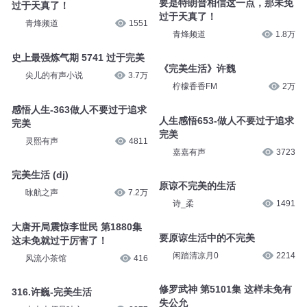
要是特朗普相信这一点，那未免
过于天真了！
过于天真了！
青烽频道
1551
青烽频道
1.8万
史上最强炼气期 5741 过于完美
《完美生活》许魏
尖儿的有声小说
3.7万
柠檬香香FM
2万
感悟人生-363做人不要过于追求
人生感悟653-做人不要过于追求
完美
完美
灵熙有声
4811
嘉嘉有声
3723
完美生活 (dj)
原谅不完美的生活
咏航之声
7.2万
诗_柔
1491
大唐开局震惊李世民 第1880集
要原谅生活中的不完美
这未免就过于厉害了！
闲踏清凉月0
2214
风流小茶馆
416
修罗武神 第5101集 这样未免有
316.许巍-完美生活
失公允