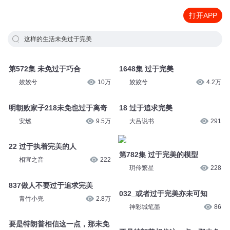
打开APP
这样的生活未免过于完美
第572集 未免过于巧合
1648集 过于完美
姣姣兮
10万
姣姣兮
4.2万
明朝败家子218未免也过于离奇
18 过于追求完美
安燃
9.5万
大吕说书
291
22 过于执着完美的人
第782集 过于完美的模型
相宜之音
222
玥伶繁星
228
837做人不要过于追求完美
032_或者过于完美亦未可知
青竹小兜
2.8万
神彩城笔墨
86
要是特朗普相信这一点，那未免