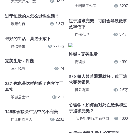
大大大师兄叶文
3277
大喇叭工作室
8297
过于忙碌的人怎么过性生活？
过于追求完美，可能会导致做事
暖阳冬冉
2.3万
效率低下
柠檬心理
3.4万
最好的生活，莫过于放下
静语书生
22.6万
许巍 - 完美生活
完美生活 - 许巍
悦读烩
4591
三七说书
74
075 做人普普通通就好，过于追
求完美很累
227 你也是这样的吗？内容过于
真实
博乐有声
2.6万
翠微居士95
211
心理学：如何面对死亡恐惧和过
于追求完美？
149学会接受生活中的不完美
心理咨询师a美丽花园
4300
向上的喵星人
2231