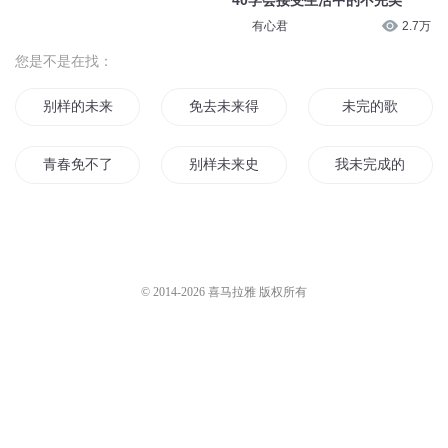
40学会接受生活中的不完美
有心君
2.7万
您是不是在找：
别样的未来
免去未来得而复失的难捱
未完的歌
青春免不了犯二
别样未来史
我未完成的世界
免死金牌
完美未来
未完全完成机械体
重生之完美未来
狼人免进
还未说完的话
© 2014-
2026
喜马拉雅 版权所有
平生未完
未说完的话
未完待续
就这样陪他过完一生
青春未完待续
梦醒时未完梦